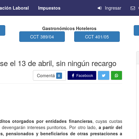
ación Laboral
Impuestos
Ingresar
Gastronómicos Hoteleros
CCT 389/04
CCT 401/05
e el 13 de abril, sin ningún recargo
Comentá
Facebook
0
itos otorgados por entidades financieras
, cuyas cuotas
 devengarán intereses punitorios. Por otro lado,
a partir del
os, pensionados y beneficiarios de otras prestaciones a