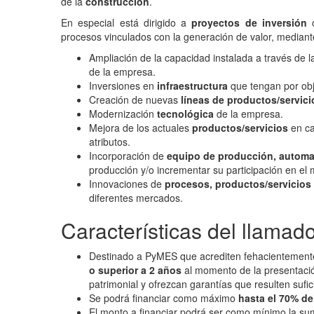
de la
construcción
.
En especial está dirigido a
proyectos de inversión
o
procesos vinculados con la generación de valor, mediant
Ampliación de la capacidad instalada a través de 
de la empresa.
Inversiones en
infraestructura
que tengan por obj
Creación de nuevas
líneas de productos/servici
Modernización
tecnológica
de la empresa.
Mejora de los actuales
productos/servicios
en ca
atributos.
Incorporación de
equipo de producción, automat
producción y/o incrementar su participación en el
Innovaciones de
procesos, productos/servicios
diferentes mercados.
Características del llamad
Destinado a PyMES que acrediten fehacientemente
o superior a 2 años
al momento de la presentació
patrimonial y ofrezcan garantías que resulten sufic
Se podrá financiar como máximo
hasta el 70% de
El monto a financiar podrá ser como mínimo la s