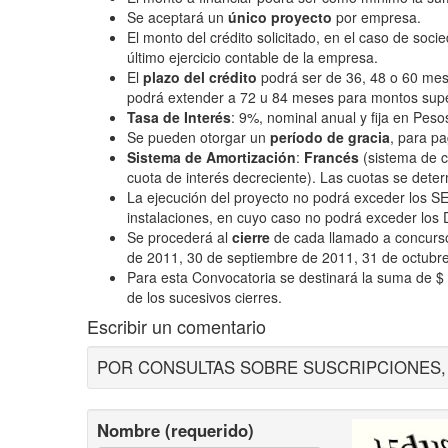
Se aceptará un
único proyecto
por empresa.
El monto del crédito solicitado, en el caso de soc
último ejercicio contable de la empresa.
El
plazo del crédito
podrá ser de 36, 48 o 60 mese
podrá extender a 72 u 84 meses para montos supe
Tasa de Interés
: 9%, nominal anual y fija en Peso
Se pueden otorgar un
período de gracia
, para pa
Sistema de Amortización
:
Francés
(sistema de cu
cuota de interés decreciente). Las cuotas se det
La ejecución del proyecto no podrá exceder los SE
instalaciones, en cuyo caso no podrá exceder los
Se procederá al
cierre
de cada llamado a concurso 
de 2011, 30 de septiembre de 2011, 31 de octubr
Para esta Convocatoria se destinará la suma de 
de los sucesivos cierres.
Escribir un comentario
POR CONSULTAS SOBRE SUSCRIPCIONES, ES
Nombre (requerido)