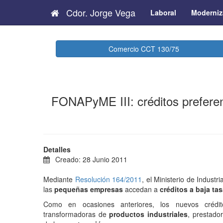
Cdor. Jorge Vega
Laboral
Moderniz
Comercio CCT 130/75
FONAPyME III: créditos prefere
Detalles
Creado: 28 Junio 2011
Mediante
Resolución 164/2011
, el Ministerio de Indust
las
pequeñas empresas
accedan a
créditos a baja ta
Como en ocasiones anteriores, los nuevos créd
transformadoras de
productos industriales
, prestado