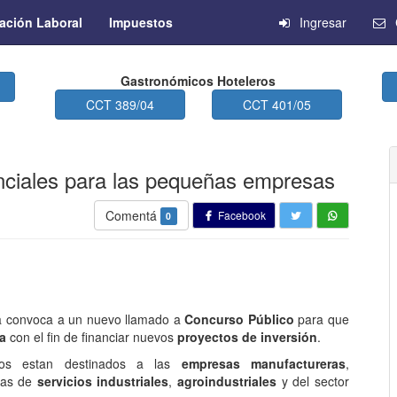
ación Laboral
Impuestos
Ingresar
Gastronómicos Hoteleros
CCT 389/04
CCT 401/05
nciales para las pequeñas empresas
Comentá
Facebook
0
ria convoca a un nuevo llamado a
Concurso Público
para que
sa
con el fin de financiar nuevos
proyectos de inversión
.
itos estan destinados a las
empresas manufactureras
,
ras de
servicios industriales
,
agroindustriales
y del sector