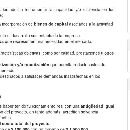
rientados a incrementar la capacidad y/o eficiencia en los
e:
la incorporación de
bienes de capital
asociados a la actividad
eto el desarrollo sustentable de la empresa.
os
que representen una necesidad en el mercado.
racterísticas objetivas, como ser calidad, prestaciones u otros
ización y/o robotización
que permita reducir costos de
 mercado.
destinados a satisfacer demandas insatisfechas en los
o
 haber tenido funcionamiento real con una
antigüedad igual
n del proyecto, en tanto además, acrediten solvencia
ientes.
l costo total del proyecto
.
uma de
$ 100.000
con un máximo de
$ 1.500.000
.