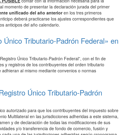
 POSIBLE
contar con la información necesaria para la
 al momento de presentar la declaración jurada del primer
iente unificado del año anterior
en los tres primeros
anticipo deberá practicarse los ajustes correspondientes que
ros anticipos del año calendario.
 Único Tributario-Padrón Federal» en
“Registro Único Tributario-Padrón Federal”, con el fin de
es y registros de los contribuyentes del orden tributario
 que adhieran al mismo mediante convenios o normas
«Registro Único Tributario-Padrón
ico autorizado para que los contribuyentes del impuesto sobre
nio Multilateral en las jurisdicciones adheridas a este sistema,
vamen y de declaración de todas las modificaciones de sus
tividades y/o transferencia de fondo de comercio, fusión y
ra cada una de las jurisdicciones adheridas según cronograma