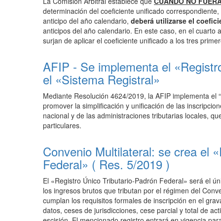
La Comisión Arbitral establece que
CUANDO NO FUERA
determinación del coeficiente unificado correspondiente,
anticipo del año calendario,
deberá utilizarse el coefic
anticipos del año calendario. En este caso, en el cuarto 
surjan de aplicar el coeficiente unificado a los tres prime
AFIP - Se implementa el «Registro
el «Sistema Registral»
Mediante Resolución 4624/2019, la AFIP implementa el
promover la simplificación y unificación de las inscripcion
nacional y de las administraciones tributarias locales,
particulares.
Convenio Multilateral: se crea el 
Federal» ( Res. 5/2019 )
El «Registro Único Tributario-Padrón Federal» será el ún
los ingresos brutos que tributan por el régimen del Conve
cumplan los requisitos formales de inscripción en el gra
datos, ceses de jurisdicciones, cese parcial y total de ac
escisión. El mencionado registro entrará en vigencia pa