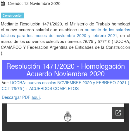
Creado: 12 Noviembre 2020
Construcción
Mediante Resolución 1471/2020, el Ministerio de Trabajo homologó
el nuevo acuerdo salarial que establece un
aumento de los salarios
básicos para los meses de noviembre 2020 y febrero 2021
, en el
marco de los convenios colectivos números 76/75 y 577/10 ( UOCRA,
CAMARCO Y Federación Argentina de Entidades de la Construcción
).
Resolución 1471/2020 - Homologación
Acuerdo Noviembre 2020
Ver:
UOCRA: nuevas escalas NOVIEMBRE 2020 y FEBRERO 2021 (
CCT 76/75 ) + ACUERDOS COMPLETOS
Descargar PDF
aquí
.