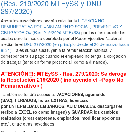
(Res. 219/2020 MTEySS y DNU
297/2020)
Ahora los suscriptores podrán
calcular la
LICENCIA NO
REMUNERATIVA POR «AISLAMIENTO SOCIAL, PREVENTIVO Y
OBLIGATORIO» (Res. 219/2020 MTEySS)
por los días durante los
cuales dure la medida decretada por el Poder Ejecutivo Nacional
mediante el
DNU 297/2020 (en principio desde el 20 de marzo hasta
el 31)
. Tales sumas sustituyen a la remuneración habitual y
corresponderá su pago cuando el empleado no tenga la obligación
de trabajar (tanto en forma presencial, como a distancia).
ATENCIÓN!!!:
MTEySS - Res. 279/2020: Se deroga
la Resolución 219/2020 ( incluyendo el «Pago No
Remunerativo» )
También se tendrá acceso a:
VACACIONES
, aguinaldo
(
SAC
),
FERIADOS
, horas
EXTRAS
, licencias
por
ENFERMEDAD
,
EMBARGOS
,
ADICIONALES
, descargar el
recibo a
EXCEL
(o como imagen) y
GUARDAR
los cambios
realizados (crear empresas, empleados, modificar opciones,
etc.)
, entre otras novedades.