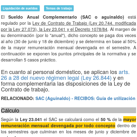
Liquidación de sueldos
Temas de trabajo
El
Sueldo Anual Complementario (SAC o aguinaldo)
está
regulado por la
Ley de Contrato de Trabajo (Ley 20.744. modificada
por la Ley 27.073), la Ley 23.041 y el Decreto 1078/84
. Al margen de
su denominación (por lo "anual"), dicho concepto se paga dos veces
al año (30 de junio y 18 de diciembre) y se determina en base al 50%
de la mayor remuneración mensual devengada en el semestre. A
continuación se exponen los puntos principales de la normativa y se
desarrollan 5 casos práctico.
En cuanto al personal doméstico, se aplican los
arts.
26 a 28 del nuevo régimen legal (Ley 26.844)
y en
forma complementaria las disposiciones de la Ley de
Contrato de trabajo.
RELACIONADO:
SAC (Aguinaldo) - RECIBOS: Guía de utilización
Cálculo
Según la
Ley 23.041
el SAC se calculará como el
50 %
de la
mayor
remuneración mensual devengada
por todo concepto
dentro de
los semestres que culminan en los meses de junio y diciembre de