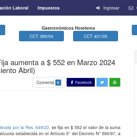
ación Laboral
Impuestos
Ingresar
Gastronómicos Hoteleros
CCT 389/04
CCT 401/05
Fija aumenta a $ 552 en Marzo 2024
iento Abril)
Comentá
Facebook
0
ecida por la Res. 649/22,
se fija en $ 552 el valor de la suma
lícuota establecida en el Artículo 5° del Decreto N° 590/97, a