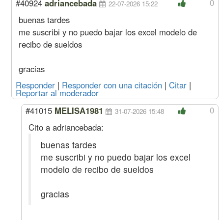
0
#40924
adriancebada
22-07-2026 15:22
buenas tardes
me suscribi y no puedo bajar los excel modelo de
recibo de sueldos
gracias
Responder
|
Responder con una citación
|
Citar
|
Reportar al moderador
0
#41015
MELISA1981
31-07-2026 15:48
Cito a adriancebada:
buenas tardes
me suscribi y no puedo bajar los excel
modelo de recibo de sueldos
gracias