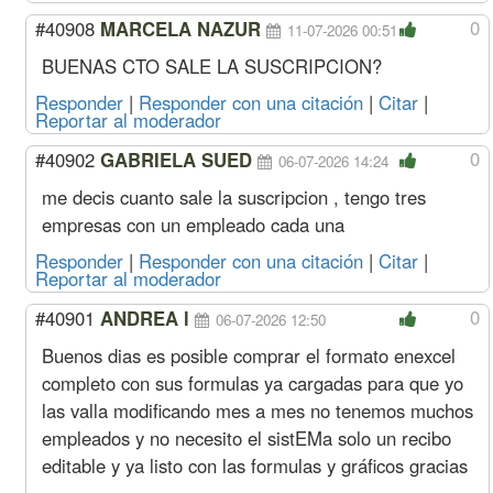
0
#40908
MARCELA NAZUR
11-07-2026 00:51
BUENAS CTO SALE LA SUSCRIPCION?
Responder
|
Responder con una citación
|
Citar
|
Reportar al moderador
0
#40902
GABRIELA SUED
06-07-2026 14:24
me decis cuanto sale la suscripcion , tengo tres
empresas con un empleado cada una
Responder
|
Responder con una citación
|
Citar
|
Reportar al moderador
0
#40901
ANDREA l
06-07-2026 12:50
Buenos dias es posible comprar el formato enexcel
completo con sus formulas ya cargadas para que yo
las valla modificando mes a mes no tenemos muchos
empleados y no necesito el sistEMa solo un recibo
editable y ya listo con las formulas y gráficos gracias