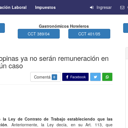
ación Laboral
Impuestos
Ingresar
Gastronómicos Hoteleros
CCT 389/04
CCT 401/05
opinas ya no serán remuneración en
ún caso
Comentá
Facebook
0
ó la Ley de Contrato de Trabajo estableciendo que las
ción
. Anteriormente, la Ley decía, en su Art. 113, que