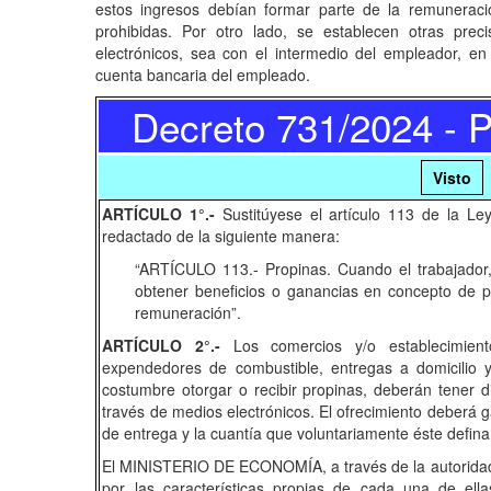
estos ingresos debían formar parte de la remuneración
prohibidas. Por otro lado, se establecen otras prec
electrónicos, sea con el intermedio del empleador, en
cuenta bancaria del empleado.
Decreto 731/2024 - P
Visto
ARTÍCULO 1°.-
Sustitúyese el artículo 113 de la Le
redactado de la siguiente manera:
“ARTÍCULO 113.- Propinas. Cuando el trabajador,
obtener beneficios o ganancias en concepto de 
remuneración”.
ARTÍCULO 2°.-
Los comercios y/o establecimiento
expendedores de combustible, entregas a domicilio
costumbre otorgar o recibir propinas, deberán tener d
través de medios electrónicos. El ofrecimiento deberá g
de entrega y la cuantía que voluntariamente éste defina
El MINISTERIO DE ECONOMÍA, a través de la autoridad c
por las características propias de cada una de ella