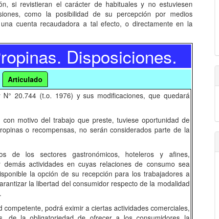
, si revistieran el carácter de habituales y no estuviesen
isiones, como la posibilidad de su percepción por medios
 una cuenta recaudadora a tal efecto, o directamente en la
ropinas. Disposiciones.
Articulado
y N° 20.744 (t.o. 1976) y sus modificaciones, que quedará
 con motivo del trabajo que preste, tuviese oportunidad de
propinas o recompensas, no serán considerados parte de la
s de los sectores gastronómicos, hoteleros y afines,
 y demás actividades en cuyas relaciones de consumo sea
isponible la opción de su recepción para los trabajadores a
arantizar la libertad del consumidor respecto de la modalidad
.
ompetente, podrá eximir a ciertas actividades comerciales,
s, de la obligatoriedad de ofrecer a los consumidores la