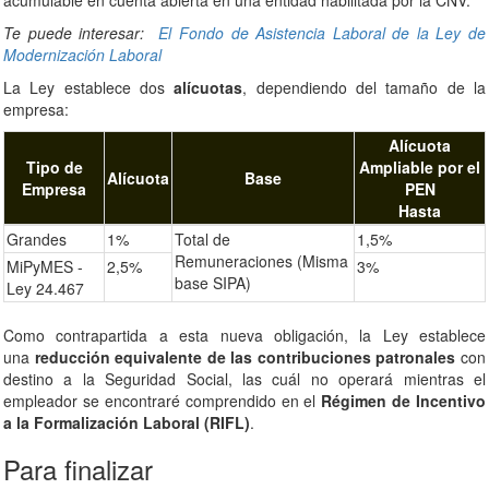
acumulable en cuenta abierta en una entidad habilitada por la CNV.
Te puede interesar:
El Fondo de Asistencia Laboral de la Ley de
Modernización Laboral
La Ley establece dos
alícuotas
, dependiendo del tamaño de la
empresa:
Alícuota
Tipo de
Ampliable por el
Alícuota
Base
Empresa
PEN
Hasta
Grandes
1%
Total de
1,5%
Remuneraciones (Misma
MiPyMES -
2,5%
3%
base SIPA)
Ley 24.467
Como contrapartida a esta nueva obligación, la Ley establece
una
reducción equivalente de las contribuciones patronales
con
destino a la Seguridad Social, las cuál no operará mientras el
empleador se encontraré comprendido en el
Régimen de Incentivo
a la Formalización Laboral (RIFL)
.
Para finalizar