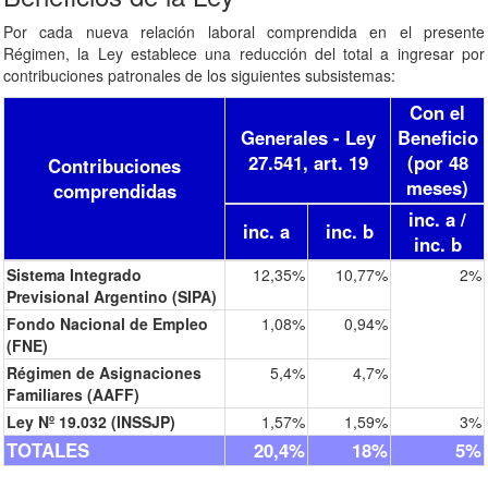
Por cada nueva relación laboral comprendida en el presente
Régimen, la Ley establece una reducción del total a ingresar por
contribuciones patronales de los siguientes subsistemas:
Con el
Generales - Ley
Beneficio
27.541, art. 19
(por 48
Contribuciones
meses)
comprendidas
inc. a /
inc. a
inc. b
inc. b
Sistema Integrado
12,35%
10,77%
2%
Previsional Argentino (SIPA)
Fondo Nacional de Empleo
1,08%
0,94%
(FNE)
Régimen de Asignaciones
5,4%
4,7%
Familiares (AAFF)
Ley Nº 19.032 (INSSJP)
1,57%
1,59%
3%
TOTALES
20,4%
18%
5%