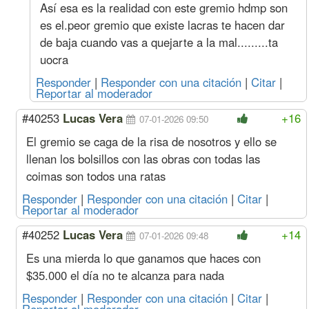
Así esa es la realidad con este gremio hdmp son
s/dic)
Oficial
1923
213
1312
192
es el.peor gremio que existe lacras te hacen dar
Medio Oficial
1773
192
1342
177
de baja cuando vas a quejarte a la mal.........ta
Ayudante
1628
187
1389
162
uocra
Sereno
Mes
295316
33679
198388
29531
Acuerdo Octubre 2023
Responder
|
Responder con una citación
|
Citar
|
Dic. 23
Oficial
Hora
1881
207
1006
188
Reportar al moderador
(11%
Especializado
s/nov)
#40253
Lucas Vera
+16
Oficial
1602
177
1094
160
07-01-2026 09:50
Medio Oficial
1477
160
1118
147
El gremio se caga de la risa de nosotros y ello se
Ayudante
1356
156
1158
135
llenan los bolsillos con las obras con todas las
Sereno
Mes
246097
28066
165323
24609
coimas son todos una ratas
Nov. 23
Oficial
Hora
1694
186
907
169
(11%
Especializado
Responder
|
Responder con una citación
|
Citar
|
s/oct)
Oficial
1444
160
985
144
Reportar al moderador
Medio Oficial
1331
144
1008
133
#40252
Lucas Vera
+14
Ayudante
1222
141
1043
122
07-01-2026 09:48
Sereno
Mes
221709
25285
148940
22170
Es una mierda lo que ganamos que haces con
Oct. 23
Oficial
Hora
1526
168
817
152
$35.000 el día no te alcanza para nada
(12%
Especializado
s/sep)
Oficial
1301
144
888
130
Responder
|
Responder con una citación
|
Citar
|
Medio Oficial
1199
130
908
119
Reportar al moderador