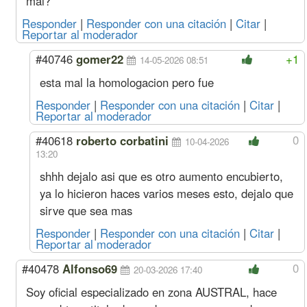
mal?
Sereno
Mes
537030
61245
360768
53703
Acuerdo Agosto 2024
Responder
|
Responder con una citación
|
Citar
|
Septiembre
Oficial
Hora
3946
434
2112
394
Reportar al moderador
(4%
Especializado
s/ago)
#40746
gomer22
+1
Oficial
3362
372
2295
336
14-05-2026 08:51
Medio Oficial
3100
336
2347
310
esta mal la homologacion pero fue
Ayudante
2846
327
2429
284
Responder
|
Responder con una citación
|
Citar
|
Sereno
Mes
516375
58889
346892
51637
Reportar al moderador
Agosto
Oficial
Hora
3794
417
2031
379
(5%
Especializado
0
#40618
roberto corbatini
10-04-2026
s/jun)
Oficial
3233
358
2207
323
13:20
Medio Oficial
2981
323
2256
298
shhh dejalo asi que es otro aumento encubierto,
Ayudante
2736
315
2335
273
Sereno
Mes
496514
56624
333550
49651
ya lo hicieron haces varios meses esto, dejalo que
Acuerdo Abril 2024
sirve que sea mas
Junio
Oficial
Hora
3613
398
1934
361
Responder
|
Responder con una citación
|
Citar
|
(11%
Especializado
Reportar al moderador
s/may)
Oficial
3079
341
2101
307
Medio Oficial
2839
308
2149
283
0
#40478
Alfonso69
20-03-2026 17:40
Ayudante
2606
300
2224
260
Soy oficial especializado en zona AUSTRAL, hace
Sereno
Mes
472871
53928
317667
47287