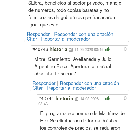
(más Suma No Remunerativa que 
$Libra, beneficios al sector privado, manejo
ver 
de numeros, todo copias baratas y no
Octubre
Oficial
Hora
5128
564
2745
512
funcionales de gobiernos que fracasaron
(1,2%
Especializado
s/sep)
igual que este
Oficial
4387
485
2994
438
Medio Oficial
4054
440
3069
405
Responder
|
Responder con una citación
|
Ayudante
3731
429
3185
373
Citar
|
Reportar al moderador
Sereno
Mes
677895
77310
455398
67789
0
#40743
historia
Septiembre
Oficial
Hora
5067
557
2712
506
14-05-2026 08:45
(1,3%
Especializado
Mitre, Sarmiento, Avellaneda y Julio
s/ago)
Oficial
4335
479
2959
433
Argentino Roca, Apertura comercial
Medio Oficial
4006
435
3033
400
absoluta, te suena?
Ayudante
3687
424
3147
368
Sereno
Mes
669856
76393
449998
66985
Responder
|
Responder con una citación
|
Acuerdo Julio 2025
Citar
|
Reportar al moderador
(más Suma No Remunerativa que 
0
#40744
historia
14-05-2026
08:46
Agosto
Oficial
Hora
5002
550
2677
500
(1,1%
Especializado
El programa económico de Martínez de
s/jul)
Oficial
4279
473
2921
427
Hoz Se eliminaron de forma drástica
Medio Oficial
3955
429
2994
395
los controles de precios, se redujeron
Ayudante
3640
419
3107
364