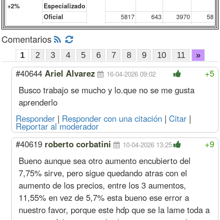
+2%
Especializado
Oficial
5817
643
3970
581
Medio Oficial
5375
583
4069
537
Comentarios
Ayudante
4948
569
4223
494
Sereno
Mes
898817
102505
603810
89881
1
2
3
4
5
6
7
8
9
10
11
»
Junio
Oficial
Hora
6666
733
3568
666
+2,1%
Especializado
#40644
Ariel Alvarez
+5
16-04-2026 09:02
Oficial
5703
631
3892
570
Busco trabajo se mucho y lo.que no se me gusta
Medio Oficial
5270
572
3989
527
aprenderlo
Ayudante
4851
558
4140
485
Sereno
Mes
881193
100495
591971
88119
Responder
|
Responder con una citación
|
Citar
|
Acuerdo Marzo 2026
Reportar al moderador
(más Suma No Remunerativa que 
#40619
roberto corbatini
+9
10-04-2026 13:25
Mayo
Oficial
Hora
6119
673
3275
611
Bueno aunque sea otro aumento encubierto del
+1,8%
Especializado
7,75% sirve, pero sigue quedando atras con el
Oficial
5235
579
3573
523
Medio Oficial
4837
525
3662
483
aumento de los precios, entre los 3 aumentos,
Ayudante
4452
512
3800
445
11,55% en vez de 5,7% esta bueno ese error a
Sereno
Mes
808877
92247
543390
80887
nuestro favor, porque este hdp que se la lame toda a
Abril
Oficial
Hora
6011
661
3217
601