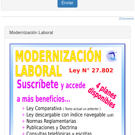
Enviar
Ayudante
528
61
451
52
Nov.22
Oficial
Hora
699
77
374
69
( 66% )
Especializado
JComments
Oficial
595
66
406
59
Medio Oficial
549
60
415
54
Modernización Laboral
Ayudante
504
58
430
50
Sereno
Mes
91410
10425
61408
9141
Oct. 22
Oficial
Hora
648
71
347
64
( 54% )
Especializado
Oficial
552
61
377
55
Medio Oficial
509
55
385
50
Ayudante
467
54
399
46
Sereno
Mes
84802
9671
56968
8480
Sep 22
Oficial
Hora
593
65
318
59
( 41% )
Especializado
Oficial
506
56
345
50
Medio Oficial
466
51
353
46
Ayudante
428
49
365
42
Sereno
Mes
77643
8855
52159
7764
Ago 22
Oficial
Hora
539
59
288
53
( 28% )
Especializado