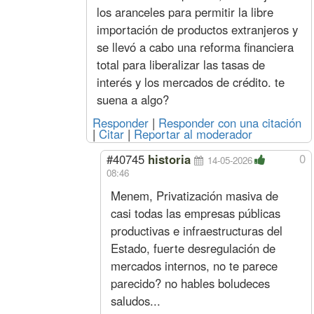
los aranceles para permitir la libre
Sereno
Mes
661260
75413
444223
66126
Julio
Oficial
Hora
4948
544
2648
494
importación de productos extranjeros y
(1,1%
Especializado
se llevó a cabo una reforma financiera
s/jun)
Oficial
4233
468
2889
423
total para liberalizar las tasas de
Medio Oficial
3912
424
2961
391
interés y los mercados de crédito. te
Ayudante
3600
414
3073
360
suena a algo?
Sereno
Mes
654065
74592
439390
65406
Acuerdo Mayo 2025
Responder
|
Responder con una citación
(más Suma No Remunerativa que 
|
Citar
|
Reportar al moderador
0
#40745
historia
Junio
Oficial
Hora
4894
538
2619
489
14-05-2026
(1%
Especializado
08:46
s/may)
Oficial
4187
463
2858
418
Menem, Privatización masiva de
Medio Oficial
3869
420
2929
386
casi todas las empresas públicas
Ayudante
3561
410
3039
356
productivas e infraestructuras del
Sereno
Mes
646949
73781
434609
64694
Estado, fuerte desregulación de
Mayo
Oficial
Hora
4846
533
2593
484
(2,212%
Especializado
mercados internos, no te parece
s/mar)
Oficial
4145
458
2829
414
parecido? no hables boludeces
Medio Oficial
3831
416
2900
383
saludos...
Ayudante
3526
406
3009
352