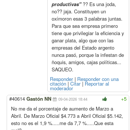
Sereno
Mes
591307
67435
397230
59130
productivas"
?? Es una joda,
Acuerdo Noviembre 2024
no?? jaja. Constituyen un
(más bono 
oxímoron esas 3 palabras juntas.
6 cuotas de $ 25.000, junto a las q
Para que sea empresa primero
Diciembre
Oficial
Hora
4439
488
2376
443
(4%
Especializado
tiene que privilegiar la eficiencia y
s/nov)
Oficial
3782
418
2581
378
ganar plata, algo que con las
Medio Oficial
3487
378
2640
348
empresas del Estado argento
Ayudante
3201
368
2732
320
nunca pasó, porque la infestan de
Sereno
Mes
580851
66243
390206
58085
ñoquis, amigos, cajas políticas...
Noviembre
Oficial
Hora
4268
469
2284
426
(4%
Especializado
SAQUEO.
s/oct)
Oficial
3637
402
2482
363
Responder
|
Responder con una
Medio Oficial
3353
364
2538
335
citación
|
Citar
|
Reportar al
Ayudante
3078
354
2627
307
moderador
Sereno
Mes
558511
63695
375198
55851
#40614
Gastón NN
+5
09-04-2026 18:44
Octubre
Oficial
Hora
4104
451
2196
410
(4%
Especializado
No me da el porcentaje de aumento de Marzo a
s/sep)
Oficial
3497
387
2387
349
Abril. De Marzo Oficial $4.773 a Abril Oficial $5.142,
Medio Oficial
3224
350
2441
322
esto no es el 1,9 %.....me da 7,7 %.....Que esta
Ayudante
2960
341
2526
296