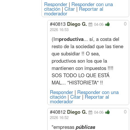
Sereno
Mes
640543
73050
430306
64054
Responder
|
Responder con una
citación
|
Citar
|
Reportar al
Acuerdo Febrero 2025
moderador
(más Suma
conjuntamente con la segunda qu
0
#40813
Diego G.
04-06-
Marzo
Oficial
Hora
4741
522
2537
474
2026 16:53
(1%
Especializado
s/feb)
(Im
productiva
... sí, a costa del
Oficial
4056
449
2768
405
Medio Oficial
3748
407
2837
374
resto de la sociedad que las tiene
Ayudante
3450
397
2944
345
que subsidiar !! O sea,
Sereno
Mes
626681
71469
420994
62668
productivos son los que la
Febrero
Oficial
Hora
4694
516
2512
469
mantienen con impuestos !!!!
Especializado
SOS TODO LO QUE ESTÁ
Oficial
4015
444
2741
401
MAL... "HISTORIETA" !!
Medio Oficial
3711
403
2809
371
Ayudante
3415
393
2915
341
Responder
|
Responder con una
Sereno
Mes
620476
70762
416826
62047
citación
|
Citar
|
Reportar al
moderador
Enero
Oficial
Hora
4519
497
2418
451
(1,8%
Especializado
0
#40812
Diego G.
s/dic)
04-06-
Oficial
3850
426
2628
385
2026 16:52
Medio Oficial
3550
385
2687
355
Ayudante
3259
375
2781
325
"empresas
públicas