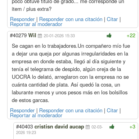
poco obtuve titulo de grado... me corresponde un
May. 24
Oficial
Hora
3255
358
1742
325
(11%
Especializado
item / plus extra?
s/abr)
Oficial
2774
307
1893
277
Responder
|
Responder con una citación
|
Citar
|
Medio Oficial
2558
277
1936
255
Reportar al moderador
Ayudante
2348
270
2004
234
Sereno
Mes
426010
48584
286186
42601
#40279
Wil
+22
20-01-2026 15:33
Abr. 24
Oficial
Hora
2933
323
1570
293
Se cagan en lo trabajadores.Un compañero mío fue
(14%
Especializado
s/mar)
Oficial
2499
276
1706
249
a dejar una queja por algunas irregularidades en la
Medio Oficial
2304
250
1744
230
empresa en donde estaba, llegó al día siguiente y
Ayudante
2115
243
1805
211
tenía el telegrama de despido, algún oreja de la
Sereno
Mes
383792
43769
257825
38379
UOCRA lo delató, arreglaron con la empresa no se
Acuerdo Febrero 2024 (A pagar junto 1ra quincena Marzo)
cuánta cantidad de plata. Así quedó la cosa, un
Feb. 24
Oficial
Hora
2573
283
1377
257
laburante menos y unos pesos más en los bolsillos
(14%
Especializado
s/ene)
Oficial
2192
242
1496
219
de estos garcas.
Medio Oficial
2021
219
1530
202
Responder
|
Responder con una citación
|
Citar
|
Ayudante
1855
213
1584
185
Reportar al moderador
Sereno
Mes
336660
38394
226163
33666
#40403
cristisn david aucap
+3
Acuerdo Enero 2024
02-03-
2026 19:23
Ene. 24
Oficial
Hora
2257
248
1208
225
(20%
Especializado