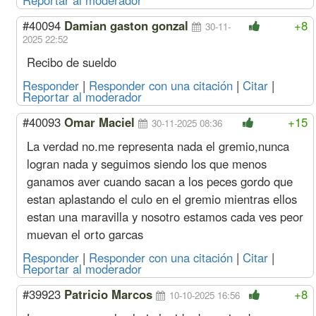
Ayudante
1101
127
940
110
#40094
Damian gaston gonzal
+8
30-11-
Sereno
Mes
199737
22779
134180
19973
2025 22:52
Acuerdo Junio 2023
Recibo de sueldo
Sep. 23
Oficial
Hora
1363
150
729
136
(8%
Especializado
Responder
|
Responder con una citación
|
Citar
|
s/ago)
Oficial
1161
128
793
116
Reportar al moderador
Medio Oficial
1071
116
810
107
Ayudante
983
113
839
98
#40093
Omar Maciel
+15
30-11-2025 08:36
Sereno
Mes
178337
20338
119804
17833
La verdad no.me representa nada el gremio,nunca
Ago. 23
Oficial
Hora
1262
139
675
126
logran nada y seguimos siendo los que menos
(9%
Especializado
s/jul)
Oficial
1075
119
734
107
ganamos aver cuando sacan a los peces gordo que
Medio Oficial
991
108
750
99
estan aplastando el culo en el gremio mientras ellos
Ayudante
910
105
777
91
estan una maravilla y nosotro estamos cada ves peor
Sereno
Mes
165127
18832
110929
16512
muevan el orto garcas
Jul. 23
Oficial
Hora
1158
127
620
115
(10%
Especializado
Responder
|
Responder con una citación
|
Citar
|
s/jun)
Reportar al moderador
Oficial
986
109
673
98
Medio Oficial
909
99
688
90
#39923
Patricio Marcos
+8
10-10-2025 16:56
Ayudante
835
96
713
83
Sereno
Mes
151493
17277
101770
15149