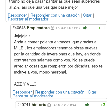
trump no deja pasar paritarias que sean superiores
+1,9%
Especializado
al 2%, asi que una vez que pase mejor
Oficial
5142
569
3510
514
Medio Oficial
4752
515
3597
475
Responder
|
Responder con una citación
|
Citar
|
Ayudante
4374
503
3733
437
Reportar al moderador
Sereno
Mes
794575
90616
533782
79457
#40648
Empleadora
+11
17-04-2026 11:26
Marzo
Oficial
Hora
5579
614
2986
557
+2%
Especializado
Jajajajaja
Oficial
4773
528
3258
477
Anda a comer polenta entonces, que gracias a
Medio Oficial
4411
478
3339
441
MILEI, los empleadores tenemos obras nuevas,
Ayudante
4060
467
3465
406
por la cantidad de inversiones que hay, en donde
Sereno
Mes
737493
84107
495435
73749
contratamos salames como vos. No se puede
Acuerdo Enero 2026
(más Suma No Remunerativa que 
arreglar cosas que rompieron por décadas, eso te
incluye a vos, mono-neuronal.
Febrero
Oficial
Hora
5470
602
2927
547
(1,8%
Especializado
s/Ene)
ABZ Y VLLC
Oficial
4679
518
3194
467
Medio Oficial
4324
469
3273
432
Responder
|
Responder con una citación
|
Citar
|
Ayudante
3980
458
3397
398
Reportar al moderador
Sereno
Mes
723032
82457
485721
72303
#40741
historia
+3
Enero
Oficial
Hora
5373
591
2876
537
14-05-2026 08:44