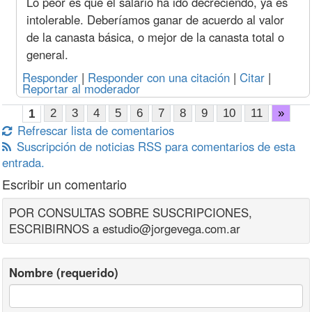
Lo peor es que el salario ha ido decreciendo, ya es
Acuerdo Abril 2023
intolerable. Deberíamos ganar de acuerdo al valor
Jun. 23
Oficial
Hora
1052
116
563
105
de la canasta básica, o mejor de la canasta total o
(22%
Especializado
s/mar)
general.
Oficial
897
99
612
89
Medio Oficial
827
90
626
82
Responder
|
Responder con una citación
|
Citar
|
Ayudante
759
87
648
75
Reportar al moderador
Sereno
Mes
137720
15706
92518
13772
2
3
4
5
6
7
8
9
10
11
»
1
May. 23
Oficial
Hora
1018
112
545
101
Refrescar lista de comentarios
(18%
Especializado
s/mar
)
Oficial
867
96
592
86
Suscripción de noticias RSS para comentarios de esta
Medio Oficial
800
87
605
80
entrada.
Ayudante
734
84
627
73
Escribir un comentario
Sereno
Mes
133205
15191
89485
13320
Abr. 23
Oficial
Hora
949
104
508
94
POR CONSULTAS SOBRE SUSCRIPCIONES,
(10%
Especializado
ESCRIBIRNOS a estudio@jorgevega.com.ar
s/mar
)
Oficial
809
89
552
80
Medio Oficial
745
81
564
74
Ayudante
684
79
584
68
Nombre (requerido)
Sereno
Mes
124174
14161
83418
12417
Acuerdos Mayo, Septiembre y Diciembre 2022
Mar. 23
Oficial
Hora
863
95
462
86