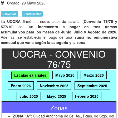
Creado: 29 Mayo 2026
Convenios
Construcción
La
UOCRA
firmó un nuevo acuerdo salarial (
Convenio 76/75 y
577/10
) con un
incremento a pagar en tres tramos
acumulativos
para los meses de Junio, Julio y Agosto de 2026
.
Además, se estableció el pago de una
suma no remunerativa
mensual que varía según la categoría y la zona
.
UOCRA - CONVENIO
76/75
Escalas salariales
Mayo 2026
Marzo 2026
Enero 2026
Noviembre 2025
Septiembre 2025
Julio 2025
Mayo 2025
Febrero 2025
Zonas
Noviembre 2024
Agosto 2024
Abril 2024
ZONA "A"
: Ciudad Autónoma de Bs. As., Pcias. de Stgo. del
Febrero 2024
Enero 2024
Octubre 2023