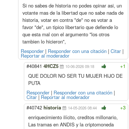
(2%
Especializado
Si no sabes de historia no podes opinar asi, un
s/Dic)
Oficial
4596
508
3137
459
votante mas de la libertad que no sabe nada de
Medio Oficial
4248
461
3215
424
historia, votar en contra "de" no es votar a
Ayudante
3910
450
3337
391
Sereno
Mes
710248
80999
477132
71024
favor "de", un tipico libertario que defiende lo
Acuerdo Noviembre 2025
que esta mal con el argumento "los otros
(más Suma No Remunerativa que 
tambien lo hicieron",
ver
Responder
|
Responder con una citación
|
Citar
|
Diciembre
Oficial
Hora
5268
579
2819
526
Reportar al moderador
(1,3%
Especializado
s/nov)
Oficial
4506
498
3076
450
#40841
4HCZ5
+1
10-06-2026 09:18
Medio Oficial
4164
452
3152
416
Ayudante
3833
441
3271
383
QUE DOLOR NO SER TU MUJER HIJO DE
Sereno
Mes
696321
79411
467777
69632
PUTA
Noviembre
Oficial
Hora
5200
572
2783
520
Responder
|
Responder con una citación
|
(1,4%
Especializado
Citar
|
Reportar al moderador
s/oct)
Oficial
4449
492
3036
444
Medio Oficial
4111
446
3112
411
#40742
historia
+3
14-05-2026 08:44
Ayudante
3784
435
3229
378
enriquecimiento ilícito, creditos millonario,
Sereno
Mes
687385
78392
461774
68738
Las tramas en ANDIS y la criptomoneda
Acuerdo Septiembre 2025