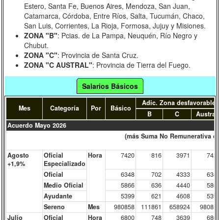
Estero, Santa Fe, Buenos Aires, Mendoza, San Juan,
Catamarca, Córdoba, Entre Ríos, Salta, Tucumán, Chaco,
Junio 2023
Abril 2023
Diciembre 2022
San Luis, Corrientes, La Rioja, Formosa, Jujuy y Misiones.
ZONA "B"
: Pcias. de La Pampa, Neuquén, Río Negro y
Septiembre 2022
Mayo 2022
Febrero 2022
Chubut.
ZONA "C"
: Provincia de Santa Cruz.
Agosto 2021
Abril 2021
Noviembre 2020
ZONA "C AUSTRAL"
: Provincia de Tierra del Fuego.
Enero 2020
Acuerdos 2019
Salarios Básicos
Acuerdo 2018 + Bono $ 5.000
Gatillo mar-18
Adic. Zona desfavorable
Mes
Categoría
Por
Básico
B
C
Austral
Acuerdo 2017
Acuerdo 2016
Anteriores
Acuerdo Mayo 2026
(más Suma No Remunerativa que 
Agosto
Oficial
Hora
7420
816
3971
742
+1,9%
Especializado
Oficial
6348
702
4333
634
Medio Oficial
5866
636
4440
586
Ayudante
5399
621
4608
539
Sereno
Mes
980858
111861
658924
98085
Julio
Oficial
Hora
6800
748
3639
680