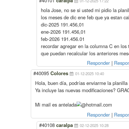
#40101
caralpa
01-12-2025 17:22
hola Jose, no se si usted mi pidio la plan
los meses de dic ene feb que ya estan calc
dic-2025 191.456,01
ene-2026 191.456,01
feb-2026 191.456.01
recordar agregar en la columna C en los 
que puedan recalcular los anteriores mes
Responder
|
Respon
#40095
Colores
01-12-2025 10:40
Hola, buen día, podrías enviarme la planilla 
Ya incluye las nuevas modificaciones? GRA
Mi mail es
antelada
hotmail.com
Responder
|
Respon
#40108
caralpa
02-12-2025 10:28