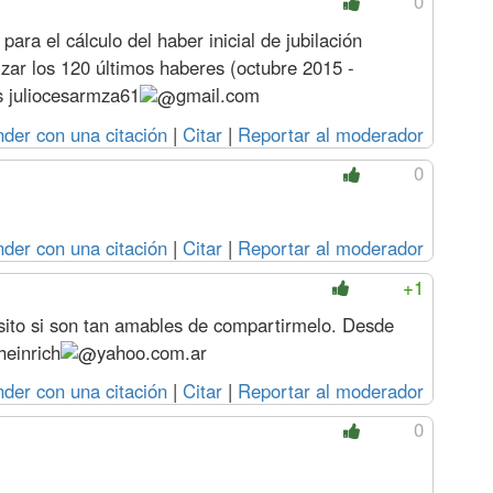
0
para el cálculo del haber inicial de jubilación
lizar los 120 últimos haberes (octubre 2015 -
es
juliocesarmza61
gmail.com
der con una citación
|
Citar
|
Reportar al moderador
0
der con una citación
|
Citar
|
Reportar al moderador
+1
cesito si son tan amables de compartirmelo. Desde
heinrich
yahoo.com.ar
der con una citación
|
Citar
|
Reportar al moderador
0