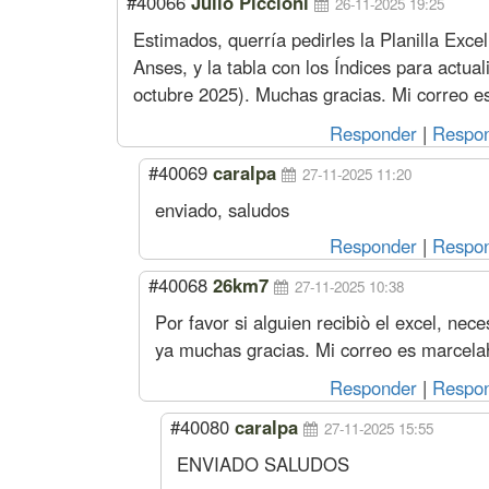
#40066
Julio Piccioni
26-11-2025 19:25
Estimados, querría pedirles la Planilla Excel 
Anses, y la tabla con los Índices para actua
octubre 2025). Muchas gracias. Mi correo 
Responder
|
Respon
#40069
caralpa
27-11-2025 11:20
enviado, saludos
Responder
|
Respon
#40068
26km7
27-11-2025 10:38
Por favor si alguien recibiò el excel, ne
ya muchas gracias. Mi correo es
marcela
Responder
|
Respon
#40080
caralpa
27-11-2025 15:55
ENVIADO SALUDOS