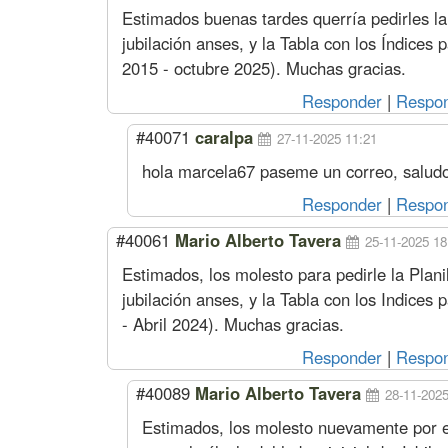
Estimados buenas tardes querría pedirles la P
jubilación anses, y la Tabla con los Índices 
2015 - octubre 2025). Muchas gracias.
Responder
|
Respon
#40071
caralpa
27-11-2025 11:21
hola marcela67 paseme un correo, salud
Responder
|
Respon
#40061
Mario Alberto Tavera
25-11-2025 18
Estimados, los molesto para pedirle la Planil
jubilación anses, y la Tabla con los Indices
- Abril 2024). Muchas gracias.
Responder
|
Respon
#40089
Mario Alberto Tavera
28-11-2025
Estimados, los molesto nuevamente por el 