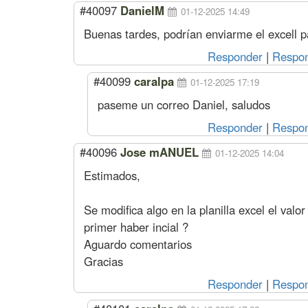
#40097
DanielM
01-12-2025 14:49
Buenas tardes, podrían enviarme el excell pa
Responder
|
Respon
#40099
caralpa
01-12-2025 17:19
paseme un correo Daniel, saludos
Responder
|
Respon
#40096
Jose mANUEL
01-12-2025 14:04
Estimados,
Se modifica algo en la planilla excel el val
primer haber incial ?
Aguardo comentarios
Gracias
Responder
|
Respon