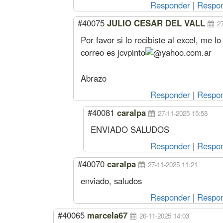
Responder
|
Respon
#40075
JULIO CESAR DEL VALL
2
Por favor si lo recibiste al excel, me
correo es
jcvpinto
yahoo.com.ar
Abrazo
Responder
|
Respon
#40081
caralpa
27-11-2025 15:58
ENVIADO SALUDOS
Responder
|
Respon
#40070
caralpa
27-11-2025 11:21
enviado, saludos
Responder
|
Respon
#40065
marcela67
26-11-2025 14:03