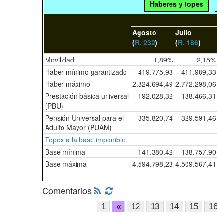
Haberes y topes
Agosto
Julio
(
R. 232
)
(
R. 186
)
Movilidad
1,89%
2,15%
Haber mínimo garantizado
419.775,93
411.989,33
Haber máximo
2.824.694,49
2.772.298,06
Prestación básica universal
192.028,32
188.466,31
(PBU)
Pensión Universal para el
335.820,74
329.591,46
Adulto Mayor (PUAM)
Topes a la base imponible
Base mínima
141.380,42
138.757,90
Base máxima
4.594.798,23
4.509.567,41
Comentarios
1
«
12
13
14
15
1