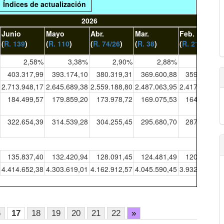
Índices de actualización
2026
Junio
Mayo
Abr.
Mar.
Feb.
(
R. 139
)
(
R. 110
)
(
R. 74/26
)
(
R. 38
)
(
R. 21
)
2,58%
3,38%
2,90%
2,88%
2,85%
403.317,99
393.174,10
380.319,31
369.600,88
359.254,35
2.713.948,17
2.645.689,38
2.559.188,80
2.487.063,95
2.417.441,63
184.499,57
179.859,20
173.978,72
169.075,53
164.342,47
322.654,39
314.539,28
304.255,45
295.680,70
287.403,48
135.837,40
132.420,94
128.091,45
124.481,49
120.996,78
4.414.652,38
4.303.619,01
4.162.912,57
4.045.590,45
3.932.339,08
6
17
18
19
20
21
22
»