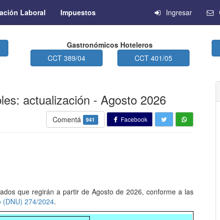
ación Laboral
Impuestos
Ingresar
Gastronómicos Hoteleros
CCT 389/04
CCT 401/05
les: actualización - Agosto 2026
Comentá
Facebook
941
zados que regirán a partir de Agosto de 2026, conforme a las
o (DNU) 274/2024
.