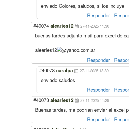
enviado Colores, saludos, si los incluye
Responder
|
Respon
#40074
alearies12
27-11-2025 11:30
buenas tardes adjunto mail para excel de cal
alearies12
yahoo.com.ar
Responder
|
Respon
#40078
caralpa
27-11-2025 13:39
enviado saludos
Responder
|
Respon
#40073
alearies12
27-11-2025 11:29
Buenas tardes, me podrían enviar el excel pa
Responder
|
Respon