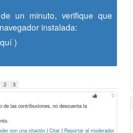
de un minuto, verifique que
 navegador instalada:
aquí )
2
3
0
o de las contribuciones, no descuenta la
nto.
der con una citación
|
Citar
|
Reportar al moderador