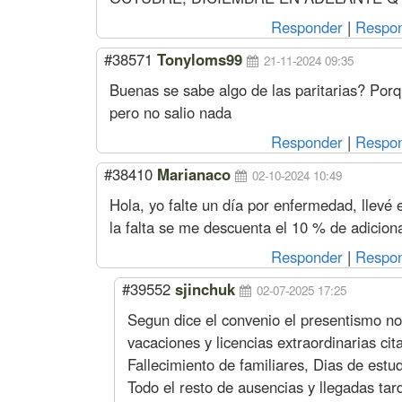
Responder
|
Respon
#38571
Tonyloms99
21-11-2024 09:35
Buenas se sabe algo de las paritarias? Por
pero no salio nada
Responder
|
Respon
#38410
Marianaco
02-10-2024 10:49
Hola, yo falte un día por enfermedad, llevé el 
la falta se me descuenta el 10 % de adicion
Responder
|
Respon
#39552
sjinchuk
02-07-2025 17:25
Segun dice el convenio el presentismo n
vacaciones y licencias extraordinarias cit
Fallecimiento de familiares, Dias de est
Todo el resto de ausencias y llegadas ta