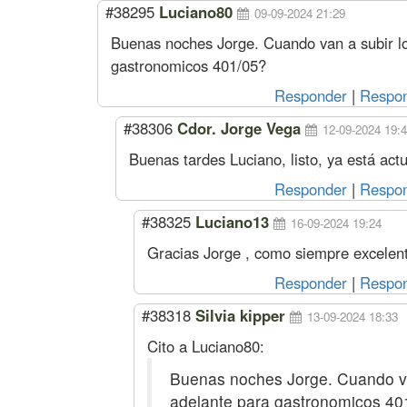
#38295
Luciano80
09-09-2024 21:29
Buenas noches Jorge. Cuando van a subir l
gastronomicos 401/05?
Responder
|
Respon
#38306
Cdor. Jorge Vega
12-09-2024 19:
Buenas tardes Luciano, listo, ya está actu
Responder
|
Respon
#38325
Luciano13
16-09-2024 19:24
Gracias Jorge , como siempre excelent
Responder
|
Respon
#38318
Silvia kipper
13-09-2024 18:33
Cito a Luciano80:
Buenas noches Jorge. Cuando va
adelante para gastronomicos 40