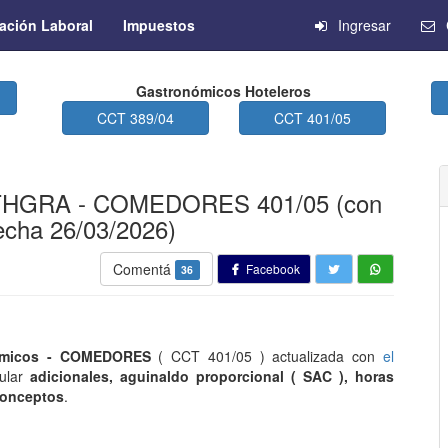
ación Laboral
Impuestos
Ingresar
Gastronómicos Hoteleros
CCT 389/04
CCT 401/05
UTHGRA - COMEDORES 401/05 (con
echa 26/03/2026)
Comentá
Facebook
36
ómicos - COMEDORES
( CCT 401/05 ) actualizada con
el
cular
adicionales, aguinaldo proporcional ( SAC ), horas
 conceptos
.