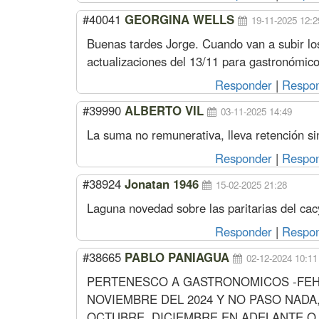
#40041
GEORGINA WELLS
19-11-2025 12:2
Buenas tardes Jorge. Cuando van a subir los
actualizaciones del 13/11 para gastronómico
Responder
|
Respon
#39990
ALBERTO VIL
03-11-2025 14:49
La suma no remunerativa, lleva retención si
Responder
|
Respon
#38924
Jonatan 1946
15-02-2025 21:28
Laguna novedad sobre las paritarias del ca
Responder
|
Respon
#38665
PABLO PANIAGUA
02-12-2024 10:11
PERTENESCO A GASTRONOMICOS -FEH
NOVIEMBRE DEL 2024 Y NO PASO NADA,
OCTUBRE, DICIEMBRE EN ADELANTE Q