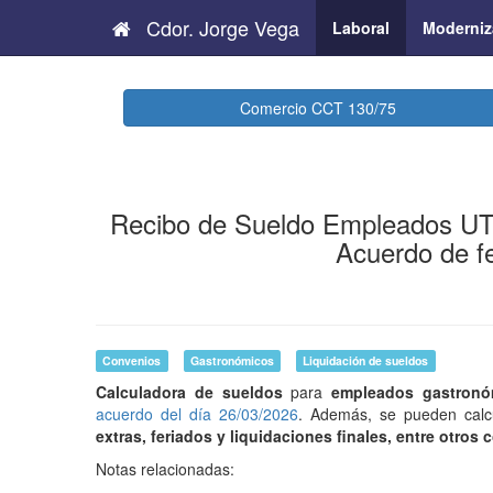
Cdor. Jorge Vega
Laboral
Moderniz
Comercio CCT 130/75
Recibo de Sueldo Empleados 
Acuerdo de f
Convenios
Gastronómicos
Liquidación de sueldos
Calculadora de sueldos
para
empleados gastron
acuerdo del día 26/03/2026
. Además, se pueden cal
extras, feriados y liquidaciones finales, entre otros
Notas relacionadas: