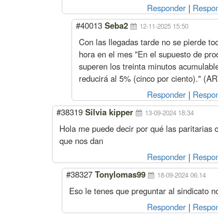
Responder
|
Respon
#40013
Seba2
12-11-2025 15:50
Con las llegadas tarde no se pierde to
hora en el mes "En el supuesto de prod
superen los treinta minutos acumulables
reducirá al 5% (cinco por ciento)." (
Responder
|
Respon
#38319
Silvia kipper
13-09-2024 18:34
Hola me puede decir por qué las paritarias 
que nos dan
Responder
|
Respon
#38327
Tonylomas99
18-09-2024 06:14
Eso le tenes que preguntar al sindicato n
Responder
|
Respon