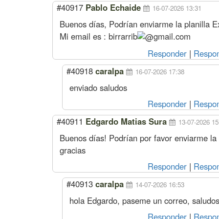
#40917
Pablo Echaide
16-07-2026 13:31
Buenos días, Podrían enviarme la planilla Exc
Mi email es :
birrarrib
gmail.com
Responder
|
Respon
#40918
caralpa
16-07-2026 17:38
enviado saludos
Responder
|
Respon
#40911
Edgardo Matias Sura
13-07-2026 15
Buenos días! Podrían por favor enviarme la p
gracias
Responder
|
Respon
#40913
caralpa
14-07-2026 16:53
hola Edgardo, paseme un correo, saludo
Responder
|
Respon