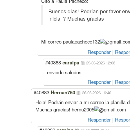
Cito a Paula Pacheco:
Buenos días! Podrían por favor envi
inicial ? Muchas gracias
Mi correo
paulapacheco132
gmail.co
Responder
|
Respon
#40888
caralpa
29-06-2026 12:08
enviado saludos
Responder
|
Respon
#40883
Hernan750
26-06-2026 16:40
Hola! Podrán enviar a mi correo la planilla d
Muchas gracias!
hernu2005
gmail.com
Responder
|
Respon
#40889
caralpa