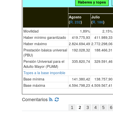
Haberes y topes
Agosto
Julio
(
R. 232
)
(
R. 186
)
Movilidad
1,89%
2,15%
Haber mínimo garantizado
419.775,93
411.989,33
Haber máximo
2.824.694,49
2.772.298,06
Prestación básica universal
192.028,32
188.466,31
(PBU)
Pensión Universal para el
335.820,74
329.591,46
Adulto Mayor (PUAM)
Topes a la base imponible
Base mínima
141.380,42
138.757,90
Base máxima
4.594.798,23
4.509.567,41
Comentarios
1
2
3
4
5
6