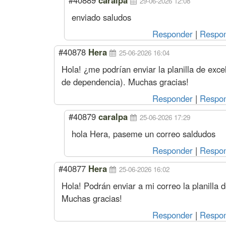
29-06-2026 12:08
enviado saludos
Responder
|
Respon
#40878
Hera
25-06-2026 16:04
Hola! ¿me podrían enviar la planilla de excel
de dependencia). Muchas gracias!
Responder
|
Respon
#40879
caralpa
25-06-2026 17:29
hola Hera, paseme un correo saldudos
Responder
|
Respon
#40877
Hera
25-06-2026 16:02
Hola! Podrán enviar a mi correo la planilla d
Muchas gracias!
Responder
|
Respon