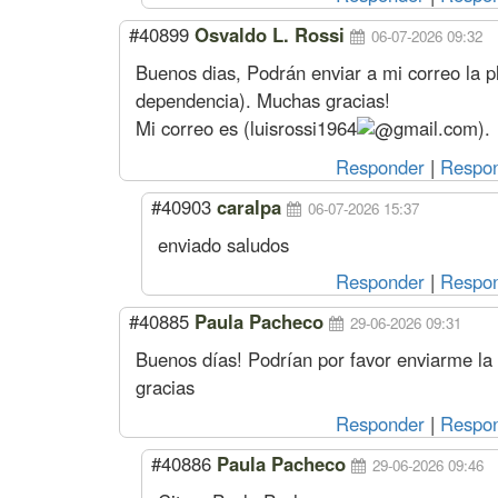
#40899
Osvaldo L. Rossi
06-07-2026 09:32
Buenos dias, Podrán enviar a mi correo la pla
dependencia). Muchas gracias!
Mi correo es (
luisrossi1964
gmail.com
).
Responder
|
Respon
#40903
caralpa
06-07-2026 15:37
enviado saludos
Responder
|
Respon
#40885
Paula Pacheco
29-06-2026 09:31
Buenos días! Podrían por favor enviarme la p
gracias
Responder
|
Respon
#40886
Paula Pacheco
29-06-2026 09:46