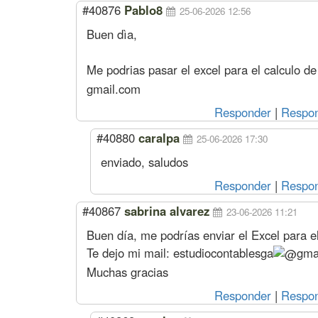
#40876
Pablo8
25-06-2026 12:56
Buen dìa,
Me podrias pasar el excel para el calculo de
gmail.com
Responder
|
Respon
#40880
caralpa
25-06-2026 17:30
enviado, saludos
Responder
|
Respon
#40867
sabrina alvarez
23-06-2026 11:21
Buen día, me podrías enviar el Excel para el 
Te dejo mi mail:
estudiocontablesga
gma
Muchas gracias
Responder
|
Respon