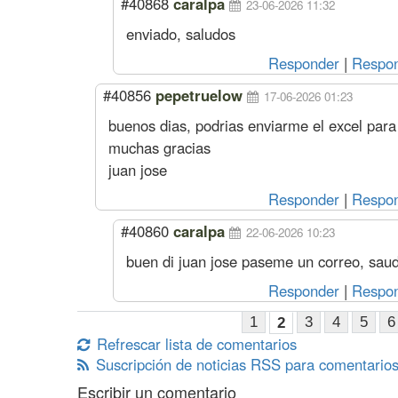
#40868
caralpa
23-06-2026 11:32
enviado, saludos
Responder
|
Respon
#40856
pepetruelow
17-06-2026 01:23
buenos dias, podrias enviarme el excel para 
muchas gracias
juan jose
Responder
|
Respon
#40860
caralpa
22-06-2026 10:23
buen di juan jose paseme un correo, sau
Responder
|
Respon
1
3
4
5
6
2
Refrescar lista de comentarios
Suscripción de noticias RSS para comentarios
Escribir un comentario