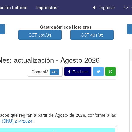
ación Laboral
Impuestos
Ingresar
Gastronómicos Hoteleros
CCT 389/04
CCT 401/05
les: actualización - Agosto 2026
Comentá
Facebook
941
zados que regirán a partir de Agosto de 2026, conforme a las
o (DNU) 274/2024
.