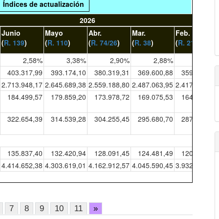
Índices de actualización
2026
Junio
Mayo
Abr.
Mar.
Feb.
(
R. 139
)
(
R. 110
)
(
R. 74/26
)
(
R. 38
)
(
R. 21
)
2,58%
3,38%
2,90%
2,88%
2,85%
403.317,99
393.174,10
380.319,31
369.600,88
359.254,35
2.713.948,17
2.645.689,38
2.559.188,80
2.487.063,95
2.417.441,63
184.499,57
179.859,20
173.978,72
169.075,53
164.342,47
322.654,39
314.539,28
304.255,45
295.680,70
287.403,48
135.837,40
132.420,94
128.091,45
124.481,49
120.996,78
4.414.652,38
4.303.619,01
4.162.912,57
4.045.590,45
3.932.339,08
7
8
9
10
11
»