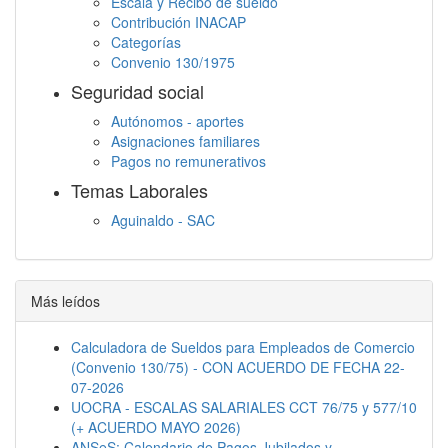
Escala y Recibo de sueldo
a los jugos naturales y sus concentrados, de frutas,
Contribución INACAP
hortalizas y legumbres - actividad 103020).
Categorías
Aserrado y cepillado de madera nativa.
161001
Convenio 130/1975
Aserrado y cepillado de madera implantada.
161002
Seguridad social
Fabricación de muebles y partes de muebles,
310010
Autónomos - aportes
principalmente de madera.
Asignaciones familiares
Pagos no remunerativos
Temas Laborales
Aguinaldo - SAC
Jornada Laboral
Descanso semanal
Embargos
Más leídos
Calculadora de Sueldos para Empleados de Comercio
(Convenio 130/75) - CON ACUERDO DE FECHA 22-
07-2026
UOCRA - ESCALAS SALARIALES CCT 76/75 y 577/10
(+ ACUERDO MAYO 2026)
ANSeS: Calendario de Pagos Jubilados y