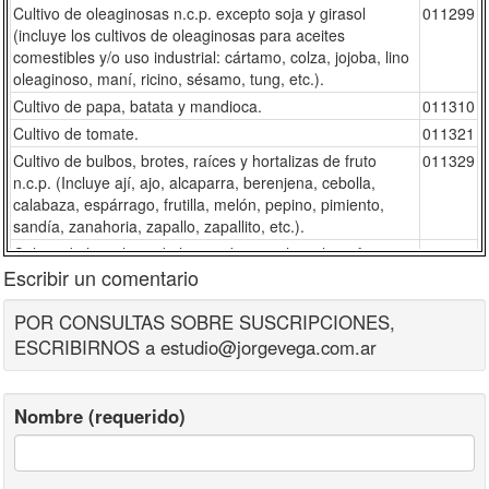
Cultivo de oleaginosas n.c.p. excepto soja y girasol
011299
(incluye los cultivos de oleaginosas para aceites
comestibles y/o uso industrial: cártamo, colza, jojoba, lino
oleaginoso, maní, ricino, sésamo, tung, etc.).
Cultivo de papa, batata y mandioca.
011310
Cultivo de tomate.
011321
Cultivo de bulbos, brotes, raíces y hortalizas de fruto
011329
n.c.p. (Incluye ají, ajo, alcaparra, berenjena, cebolla,
calabaza, espárrago, frutilla, melón, pepino, pimiento,
sandía, zanahoria, zapallo, zapallito, etc.).
Cultivo de hortalizas de hoja y de otras hortalizas frescas
011331
Escribir un comentario
(Incluye acelga, apio, coles, espinaca, lechuga, perejil,
radicheta, repollo, etc.).
POR CONSULTAS SOBRE SUSCRIPCIONES,
Cultivo de legumbres frescas (Incluye arveja, chaucha,
011341
ESCRIBIRNOS a estudio@jorgevega.com.ar
haba, lupino, etc.).
Cultivo de tabaco.
011400
Cultivo de algodón.
011501
Nombre (requerido)
Cultivo de vid para vinificar.
012110
Cultivo de uva de mesa.
012121
Cultivo de frutas cítricas (Incluye bergamota, lima, limón,
012200