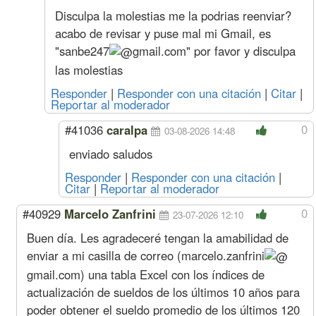
Disculpa la molestias me la podrias reenviar?
acabo de revisar y puse mal mi Gmail, es
"
sanbe247
gmail.com
" por favor y disculpa
las molestias
Responder
|
Responder con una citación
|
Citar
|
Reportar al moderador
0
#41036
caralpa
03-08-2026 14:48
enviado saludos
Responder
|
Responder con una citación
|
Citar
|
Reportar al moderador
0
#40929
Marcelo Zanfrini
23-07-2026 12:10
Buen día. Les agradeceré tengan la amabilidad de
enviar a mi casilla de correo (
marcelo.zanfrini
gmail.com
) una tabla Excel con los índices de
actualización de sueldos de los últimos 10 años para
poder obtener el sueldo promedio de los últimos 120