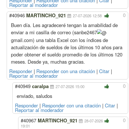
Responder
|
Responder con una citación
|
Citar
|
Reportar al moderador
0
#40946
MARTINCHO_921
27-07-2026 12:58
Buen día. Les agradeceré tengan la amabilidad de
enviar a mi casilla de correo (
sanbe2467
gmail.com
) una tabla Excel con los índices de
actualización de sueldos de los últimos 10 años para
poder obtener el sueldo promedio de los últimos 120
meses. Desde ya, muchas gracias.
Responder
|
Responder con una citación
|
Citar
|
Reportar al moderador
0
#40949
caralpa
27-07-2026 15:00
enviado, saludos
Responder
|
Responder con una citación
|
Citar
|
Reportar al moderador
0
#40967
MARTINCHO_921
28-07-2026
19:01