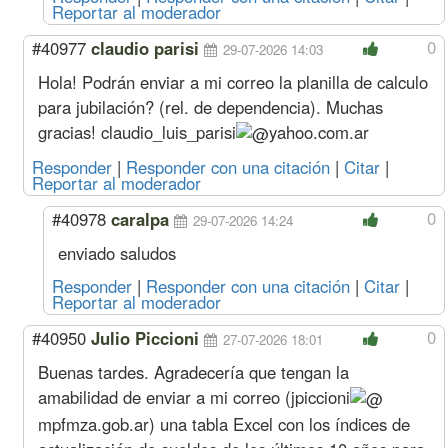
Reportar al moderador
0
#40977
claudio parisi
29-07-2026 14:03
Hola! Podrán enviar a mi correo la planilla de calculo
para jubilación? (rel. de dependencia). Muchas
gracias!
claudio_luis_parisi
yahoo.com.ar
Responder
|
Responder con una citación
|
Citar
|
Reportar al moderador
0
#40978
caralpa
29-07-2026 14:24
enviado saludos
Responder
|
Responder con una citación
|
Citar
|
Reportar al moderador
0
#40950
Julio Piccioni
27-07-2026 18:01
Buenas tardes. Agradecería que tengan la
amabilidad de enviar a mi correo (
jpiccioni
mpfmza.gob.ar
) una tabla Excel con los índices de