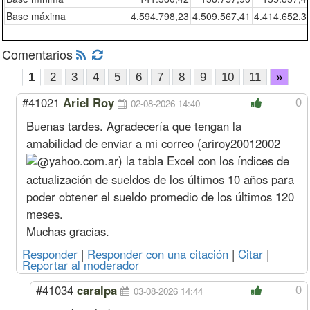
Base máxima
4.594.798,23
4.509.567,41
4.414.652,3
Comentarios
1
2
3
4
5
6
7
8
9
10
11
»
0
#41021
Ariel Roy
02-08-2026 14:40
Buenas tardes. Agradecería que tengan la
amabilidad de enviar a mi correo (
ariroy20012002
yahoo.com.ar
) la tabla Excel con los índices de
actualización de sueldos de los últimos 10 años para
poder obtener el sueldo promedio de los últimos 120
meses.
Muchas gracias.
Responder
|
Responder con una citación
|
Citar
|
Reportar al moderador
0
#41034
caralpa
03-08-2026 14:44