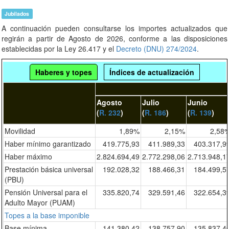
Jubilados
A continuación pueden consultarse los importes actualizados que
regirán a partir de Agosto de 2026, conforme a las disposiciones
establecidas por la Ley 26.417 y el
Decreto (DNU) 274/2024
.
Haberes y topes
Índices de actualización
Agosto
Julio
Junio
(
R. 232
)
(
R. 186
)
(
R. 139
)
Movilidad
1,89%
2,15%
2,58
Haber mínimo garantizado
419.775,93
411.989,33
403.317,9
Haber máximo
2.824.694,49
2.772.298,06
2.713.948,1
Prestación básica universal
192.028,32
188.466,31
184.499,5
(PBU)
Pensión Universal para el
335.820,74
329.591,46
322.654,3
Adulto Mayor (PUAM)
Topes a la base imponible
Base mínima
141.380,42
138.757,90
135.837,4