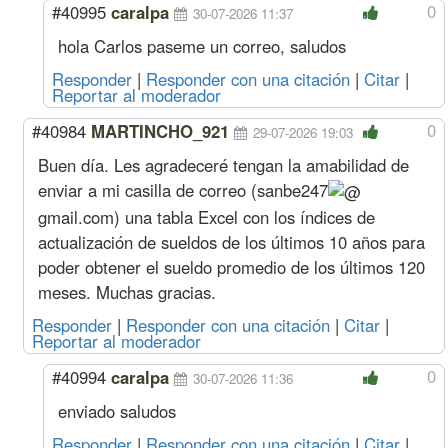
0
#40995
caralpa
30-07-2026 11:37
hola Carlos paseme un correo, saludos
Responder
|
Responder con una citación
|
Citar
|
Reportar al moderador
0
#40984
MARTINCHO_921
29-07-2026 19:03
Buen día. Les agradeceré tengan la amabilidad de
enviar a mi casilla de correo (
sanbe247
gmail.com
) una tabla Excel con los índices de
actualización de sueldos de los últimos 10 años para
poder obtener el sueldo promedio de los últimos 120
meses. Muchas gracias.
Responder
|
Responder con una citación
|
Citar
|
Reportar al moderador
0
#40994
caralpa
30-07-2026 11:36
enviado saludos
Responder
|
Responder con una citación
|
Citar
|