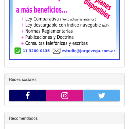
ARTÍCULO 6°.-
Las disposiciones de esta resolución general
conjunta entrarán en
vigencia a los DIEZ (10) días hábiles
contados a partir de su publicación en el Boletín Oficial.
ARTÍCULO 7°-
Comuníquese, publíquese, dése a la Dirección
Nacional del Registro Oficial y archívese. Leandro German Cuccioli
- Dante Sica
Redes sociales
Recomendados