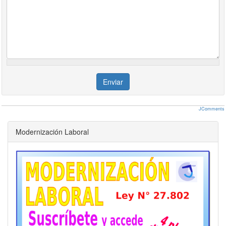
DECRETO 128/19 - SECTOR PRIMARIO AGRÍCOLA E
INDUSTRIAL” en el “Sistema Registral”.
ARTÍCULO 4°.-
En el caso de empleadores que
declaren con
carácter retroactivo al 31 de diciembre de 2018
el inicio o la
modificación de la actividad principal, siendo alguna de las
comprendidas en el Anexo del Decreto N° 128/19, resultarán de
aplicación las disposiciones de los artículos precedentes, a cuyo
Enviar
efecto, la presentación de los elementos previstos en el Artículo 2°
deberá efectuarse hasta el último día hábil del segundo mes
inmediato siguiente al de la entrada en vigencia de la presente.
JComments
De caracterizarse al beneficiario con el código indicado en el
Artículo 3° con fecha retroactiva, podrá rectificar las declaraciones
Modernización Laboral
juradas determinativas y nominativas de aportes y contribuciones
con destino a la seguridad social, correspondientes a los períodos
devengados.
ARTÍCULO 5°.-
Lo establecido en esta resolución general conjunta
no obsta la verificación y fiscalización posterior por parte de la
ADMINISTRACIÓN FEDERAL DE INGRESOS PÚBLICOS, respecto
del cumplimiento de las condiciones establecidas en el Decreto
N° 128/19 y, en su caso, la aplicación de las sanciones que
pudieran corresponder.