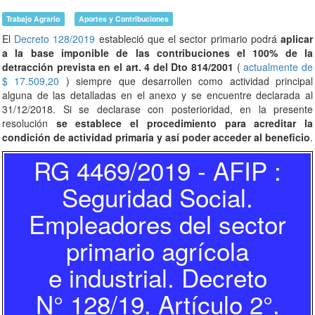
Trabajo Agrario
Aportes y Contribuciones
El
Decreto 128/2019
estableció que el sector primario podrá
aplicar
a la base imponible de las contribuciones el 100% de la
detracción prevista en el art. 4 del Dto 814/2001
(
actualmente de
$ 17.509,20
) siempre que desarrollen como actividad principal
alguna de las detalladas en el anexo y se encuentre declarada al
31/12/2018. Si se declarase con posterioridad, en la presente
resolución
se establece el procedimiento para acreditar la
condición de actividad primaria y así poder acceder al beneficio
.
RG 4469/2019 - AFIP :
Seguridad Social.
Empleadores del sector
primario agrícola
e industrial. Decreto
N° 128/19. Artículo 2°.