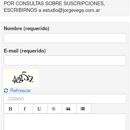
POR CONSULTAS SOBRE SUSCRIPCIONES,
modificación de la misma.
ESCRIBIRNOS a estudio@jorgevega.com.ar
Certificación extendida por Contador Público
independiente
, con firma autenticada por el Consejo
Profesional de Ciencias Económicas que ejerza el control de
su matrícula, en la que conste la actividad principal
Nombre (requerido)
desarrollada y, en caso de modificación de la misma, el
detalle de los ingresos brutos correspondientes a los SEIS
(6) meses anteriores a la fecha de modificación, o el menor
E-mail (requerido)
tiempo transcurrido desde su fecha de inicio.
En el supuesto que el empleador realice o hubiera realizado más
de una actividad durante los períodos a informar, el referido detalle
de los ingresos brutos deberá ser proporcionado en forma
diferenciada por cada actividad desarrollada.
La ADMINISTRACIÓN FEDERAL DE INGRESOS PÚBLICOS podrá
Refrescar
requerir al empleador, dentro del término de QUINCE (15) días
hábiles administrativos contados desde la fecha de la presentación
efectuada, el aporte de otros elementos que considere necesarios
a efectos de evaluar el carácter de la actividad principal declarada.
ARTÍCULO 3°.-
Verificada la condición de actividad principal, la
ADMINISTRACIÓN FEDERAL DE INGRESOS PÚBLICOS
caracterizará al beneficiario con el código “422 – BENEFICIO