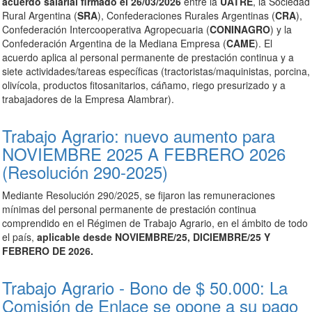
acuerdo salarial firmado el 26/03/2026
entre la
UATRE
, la Sociedad
Rural Argentina (
SRA
), Confederaciones Rurales Argentinas (
CRA
),
Confederación Intercooperativa Agropecuaria (
CONINAGRO
) y la
Confederación Argentina de la Mediana Empresa (
CAME
). El
acuerdo aplica al personal permanente de prestación continua y a
siete actividades/tareas específicas (tractoristas/maquinistas, porcina,
olivícola, productos fitosanitarios, cáñamo, riego presurizado y a
trabajadores de la Empresa Alambrar).
Trabajo Agrario: nuevo aumento para
NOVIEMBRE 2025 A FEBRERO 2026
(Resolución 290-2025)
Mediante Resolución 290/2025, se fijaron las remuneraciones
mínimas del personal permanente de prestación continua
comprendido en el Régimen de Trabajo Agrario, en el ámbito de todo
el país,
aplicable desde NOVIEMBRE/25, DICIEMBRE/25 Y
FEBRERO DE 2026.
Trabajo Agrario - Bono de $ 50.000: La
Comisión de Enlace se opone a su pago