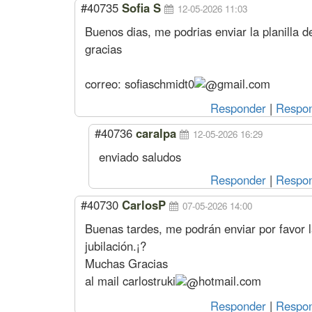
#40735
Sofia S
12-05-2026 11:03
Buenos dias, me podrias enviar la planilla d
gracias
correo:
sofiaschmidt0
gmail.com
Responder
|
Respon
#40736
caralpa
12-05-2026 16:29
enviado saludos
Responder
|
Respon
#40730
CarlosP
07-05-2026 14:00
Buenas tardes, me podrán enviar por favor la
jubilación.¡?
Muchas Gracias
al mail
carlostruki
hotmail.com
Responder
|
Respon