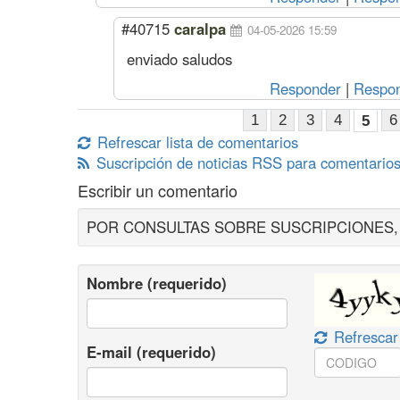
#40715
caralpa
04-05-2026 15:59
enviado saludos
Responder
|
Respon
1
2
3
4
6
5
Refrescar lista de comentarios
Suscripción de noticias RSS para comentarios
Escribir un comentario
POR CONSULTAS SOBRE SUSCRIPCIONES, ES
Nombre (requerido)
Refrescar
E-mail (requerido)