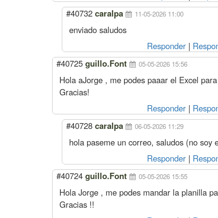
#40732
caralpa
11-05-2026 11:00
enviado saludos
Responder
|
Respon
#40725
guillo.Font
05-05-2026 15:56
Hola aJorge , me podes paaar el Excel para 
Gracias!
Responder
|
Respon
#40728
caralpa
06-05-2026 11:29
hola paseme un correo, saludos (no soy el
Responder
|
Respon
#40724
guillo.Font
05-05-2026 15:55
Hola Jorge , me podes mandar la planilla par
Gracias !!