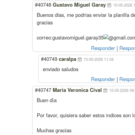
#40748
Gustavo Miguel Garay
15-05-2026 
Buenos dias, me podrias enviar la planilla d
gracias
correo:
gustavomiguel.garay35
gmail.co
Responder
|
Respon
#40749
caralpa
15-05-2026 11:04
enviado saludos
Responder
|
Respon
#40747
Maria Veronica Cival
15-05-2026 09
Buen dìa
Por favor, quisiera saber estos indices son l
Muchas gracias