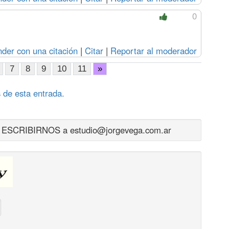
0
der con una citación
|
Citar
|
Reportar al moderador
7
8
9
10
11
»
 de esta entrada.
CRIBIRNOS a estudio@jorgevega.com.ar