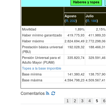
Haberes y topes
Agosto
Julio
(
R. 232
)
(
R. 186
)
Movilidad
1,89%
2,15%
Haber mínimo garantizado
419.775,93
411.989,33
Haber máximo
2.824.694,49
2.772.298,06
Prestación básica universal
192.028,32
188.466,31
(PBU)
Pensión Universal para el
335.820,74
329.591,46
Adulto Mayor (PUAM)
Topes a la base imponible
Base mínima
141.380,42
138.757,90
Base máxima
4.594.798,23
4.509.567,41
Comentarios
1
2
3
4
5
6