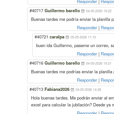
Responder
|
Respon
#40717
Guillermo barello
04-05-2026 19:22
Buenas tardes me podría enviar la planilla pa
Responder
|
Respon
#40721
caralpa
05-05-2026 11:10
buen ida Guillermo, paseme un correo, s
Responder
|
Respon
#40716
Guillermo barello
04-05-2026 19:21
Buenas tardes me podrías enviar la planilla p
Responder
|
Respon
#40713
Fabiana2026
04-05-2026 14:26
Hola buenas tardes. Me podrán enviar al ema
excel para calcular la jubilación? Desde ya
Responder
|
Respon