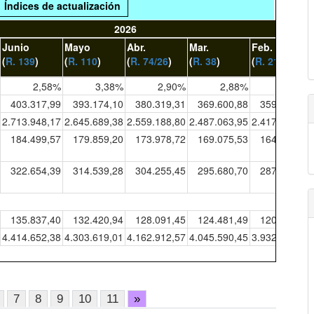
Índices de actualización
2026
Junio
Mayo
Abr.
Mar.
Feb.
(
R. 139
)
(
R. 110
)
(
R. 74/26
)
(
R. 38
)
(
R. 21
)
2,58%
3,38%
2,90%
2,88%
2,85%
403.317,99
393.174,10
380.319,31
369.600,88
359.254,35
2.713.948,17
2.645.689,38
2.559.188,80
2.487.063,95
2.417.441,63
184.499,57
179.859,20
173.978,72
169.075,53
164.342,47
322.654,39
314.539,28
304.255,45
295.680,70
287.403,48
135.837,40
132.420,94
128.091,45
124.481,49
120.996,78
4.414.652,38
4.303.619,01
4.162.912,57
4.045.590,45
3.932.339,08
7
8
9
10
11
»