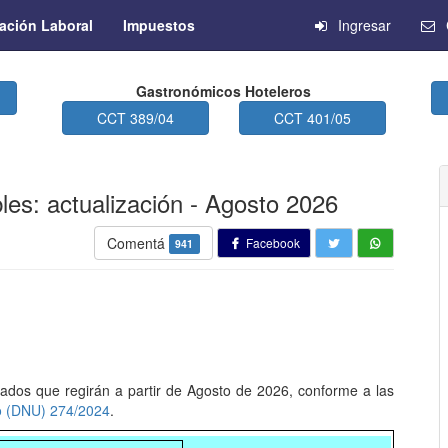
ación Laboral
Impuestos
Ingresar
Gastronómicos Hoteleros
CCT 389/04
CCT 401/05
les: actualización - Agosto 2026
Comentá
Facebook
941
zados que regirán a partir de Agosto de 2026, conforme a las
o (DNU) 274/2024
.