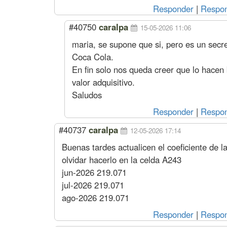
Responder
|
Respon
#40750
caralpa
15-05-2026 11:06
maria, se supone que si, pero es un secre
Coca Cola.
En fin solo nos queda creer que lo hacen b
valor adquisitivo.
Saludos
Responder
|
Respon
#40737
caralpa
12-05-2026 17:14
Buenas tardes actualicen el coeficiente de la
olvidar hacerlo en la celda A243
jun-2026 219.071
jul-2026 219.071
ago-2026 219.071
Responder
|
Respon