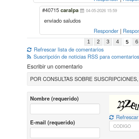
#40715
caralpa
04-05-2026 15:59
enviado saludos
Responder
|
Respon
1
2
3
4
6
5
Refrescar lista de comentarios
Suscripción de noticias RSS para comentarios
Escribir un comentario
POR CONSULTAS SOBRE SUSCRIPCIONES, ES
Nombre (requerido)
Refrescar
E-mail (requerido)