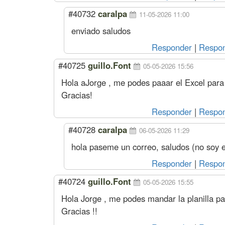
#40732
caralpa
11-05-2026 11:00
enviado saludos
Responder
|
Respon
#40725
guillo.Font
05-05-2026 15:56
Hola aJorge , me podes paaar el Excel para 
Gracias!
Responder
|
Respon
#40728
caralpa
06-05-2026 11:29
hola paseme un correo, saludos (no soy el
Responder
|
Respon
#40724
guillo.Font
05-05-2026 15:55
Hola Jorge , me podes mandar la planilla par
Gracias !!