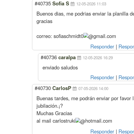
#40735
Sofia S
12-05-2026 11:03
Buenos dias, me podrias enviar la planilla d
gracias
correo:
sofiaschmidt0
gmail.com
Responder
|
Respon
#40736
caralpa
12-05-2026 16:29
enviado saludos
Responder
|
Respon
#40730
CarlosP
07-05-2026 14:00
Buenas tardes, me podrán enviar por favor la
jubilación.¡?
Muchas Gracias
al mail
carlostruki
hotmail.com
Responder
|
Respon