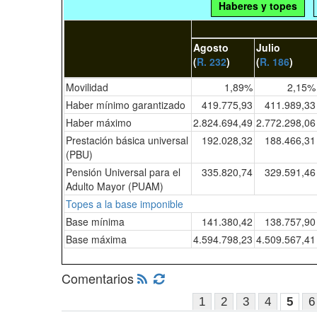
Haberes y topes
Agosto
Julio
(
R. 232
)
(
R. 186
)
Movilidad
1,89%
2,15%
Haber mínimo garantizado
419.775,93
411.989,33
Haber máximo
2.824.694,49
2.772.298,06
Prestación básica universal
192.028,32
188.466,31
(PBU)
Pensión Universal para el
335.820,74
329.591,46
Adulto Mayor (PUAM)
Topes a la base imponible
Base mínima
141.380,42
138.757,90
Base máxima
4.594.798,23
4.509.567,41
Comentarios
1
2
3
4
5
6