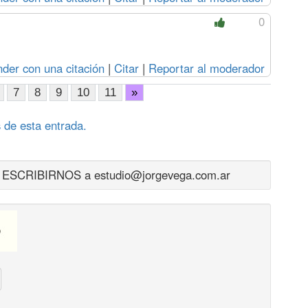
0
der con una citación
|
Citar
|
Reportar al moderador
7
8
9
10
11
»
 de esta entrada.
CRIBIRNOS a estudio@jorgevega.com.ar