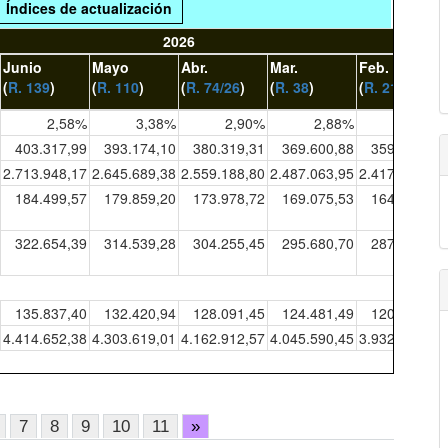
Índices de actualización
2026
Junio
Mayo
Abr.
Mar.
Feb.
(
R. 139
)
(
R. 110
)
(
R. 74/26
)
(
R. 38
)
(
R. 21
)
2,58%
3,38%
2,90%
2,88%
2,85%
403.317,99
393.174,10
380.319,31
369.600,88
359.254,35
2.713.948,17
2.645.689,38
2.559.188,80
2.487.063,95
2.417.441,63
184.499,57
179.859,20
173.978,72
169.075,53
164.342,47
322.654,39
314.539,28
304.255,45
295.680,70
287.403,48
135.837,40
132.420,94
128.091,45
124.481,49
120.996,78
4.414.652,38
4.303.619,01
4.162.912,57
4.045.590,45
3.932.339,08
7
8
9
10
11
»