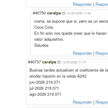
Responder
|
Respon
#40750
caralpa
15-05-2026 11:06
maria, se supone que si, pero es un secre
Coca Cola.
En fin solo nos queda creer que lo hacen b
valor adquisitivo.
Saludos
Responder
|
Respon
#40737
caralpa
12-05-2026 17:14
Buenas tardes actualicen el coeficiente de la
olvidar hacerlo en la celda A243
jun-2026 219.071
jul-2026 219.071
ago-2026 219.071
Responder
|
Respon