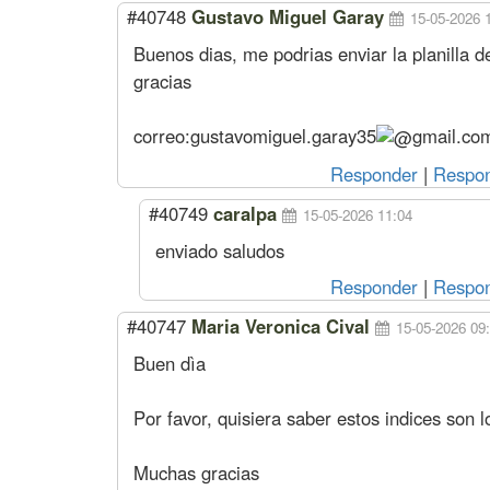
#40748
Gustavo Miguel Garay
15-05-2026 
Buenos dias, me podrias enviar la planilla d
gracias
correo:
gustavomiguel.garay35
gmail.co
Responder
|
Respon
#40749
caralpa
15-05-2026 11:04
enviado saludos
Responder
|
Respon
#40747
Maria Veronica Cival
15-05-2026 09
Buen dìa
Por favor, quisiera saber estos indices son l
Muchas gracias