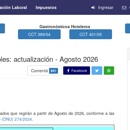
ación Laboral
Impuestos
Ingresar
Gastronómicos Hoteleros
CCT 389/04
CCT 401/05
les: actualización - Agosto 2026
Comentá
Facebook
941
zados que regirán a partir de Agosto de 2026, conforme a las
o (DNU) 274/2024
.