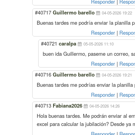
Responder
|
Respon
#40717
Guillermo barello
04-05-2026 19:22
Buenas tardes me podría enviar la planilla pa
Responder
|
Respon
#40721
caralpa
05-05-2026 11:10
buen ida Guillermo, paseme un correo, s
Responder
|
Respon
#40716
Guillermo barello
04-05-2026 19:21
Buenas tardes me podrías enviar la planilla p
Responder
|
Respon
#40713
Fabiana2026
04-05-2026 14:26
Hola buenas tardes. Me podrán enviar al ema
excel para calcular la jubilación? Desde ya
Responder
|
Respon