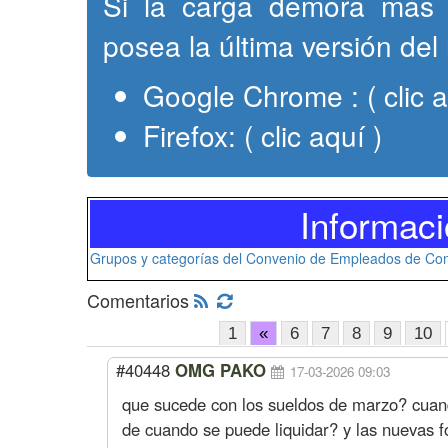
Si la carga demora más 
posea la última versión del
Google Chrome :
( clic 
Firefox:
( clic aquí )
Informaci
Grupos y categorías del Convenio de Empleados de Com
Comentarios
1
«
6
7
8
9
10
#40448
OMG PAKO
17-03-2026 09:03
que sucede con los sueldos de marzo? cuand
de cuando se puede liquidar? y las nuevas f