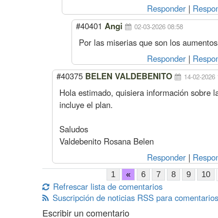
Responder
|
Respon
#40401
Angi
02-03-2026 08:58
Por las miserias que son los aumentos
Responder
|
Respon
#40375
BELEN VALDEBENITO
14-02-2026 
Hola estimado, quisiera información sobre la
incluye el plan.
Saludos
Valdebenito Rosana Belen
Responder
|
Respon
1
«
6
7
8
9
10
Refrescar lista de comentarios
Suscripción de noticias RSS para comentarios
Escribir un comentario