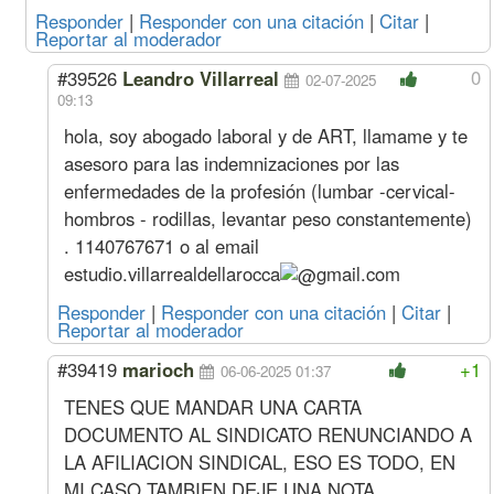
Sereno
Mes
537030
61245
360768
53703
Responder
|
Responder con una citación
|
Citar
|
Acuerdo Agosto 2024
Reportar al moderador
Septiembre
Oficial
Hora
3946
434
2112
394
(4%
Especializado
0
#39526
Leandro Villarreal
02-07-2025
s/ago)
Oficial
3362
372
2295
336
09:13
Medio Oficial
3100
336
2347
310
hola, soy abogado laboral y de ART, llamame y te
Ayudante
2846
327
2429
284
asesoro para las indemnizaciones por las
Sereno
Mes
516375
58889
346892
51637
enfermedades de la profesión (lumbar -cervical-
Agosto
Oficial
Hora
3794
417
2031
379
(5%
Especializado
hombros - rodillas, levantar peso constantemente)
s/jun)
Oficial
3233
358
2207
323
. 1140767671 o al email
Medio Oficial
2981
323
2256
298
estudio.villarrealdellarocca
gmail.com
Ayudante
2736
315
2335
273
Sereno
Mes
496514
56624
333550
49651
Responder
|
Responder con una citación
|
Citar
|
Reportar al moderador
Acuerdo Abril 2024
Junio
Oficial
Hora
3613
398
1934
361
#39419
marioch
+1
06-06-2025 01:37
(11%
Especializado
s/may)
Oficial
3079
341
2101
307
TENES QUE MANDAR UNA CARTA
Medio Oficial
2839
308
2149
283
DOCUMENTO AL SINDICATO RENUNCIANDO A
Ayudante
2606
300
2224
260
LA AFILIACION SINDICAL, ESO ES TODO, EN
Sereno
Mes
472871
53928
317667
47287
MI CASO TAMBIEN DEJE UNA NOTA