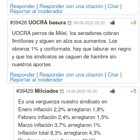
Sereno
Mes
640543
73050
430306
64054
Responder
|
Responder con una citación
|
Citar
|
Reportar al moderador
Acuerdo Febrero 2025
(más Suma
#39426
UOCRA basura
+6
08-06-2025 20:20
conjuntamente con la segunda qu
Marzo
Oficial
Hora
4741
522
2537
474
UOCRA perros de Milei, los senadores cobran
(1%
Especializado
9millones y siguen en alza sus aumentos. Los
s/feb)
Oficial
4056
449
2768
405
obreros 1% y conformate, hay que laburar en negro
Medio Oficial
3748
407
2837
374
y que los sindicatos se caguen de hambre sin
Ayudante
3450
397
2944
345
Sereno
Mes
626681
71469
420994
62668
nuestros aportes
Febrero
Oficial
Hora
4694
516
2512
469
Responder
|
Responder con una citación
|
Citar
|
Especializado
Reportar al moderador
Oficial
4015
444
2741
401
Medio Oficial
3711
403
2809
371
#39429
Milciades
+5
10-06-2025 00:20
Ayudante
3415
393
2915
341
Es una verguenza nuestro sindicato en
Sereno
Mes
620476
70762
416826
62047
Enero inflación 2,2% arreglaron 1,8%
Enero
Oficial
Hora
4519
497
2418
451
(1,8%
Especializado
Febrero inflación 2,4% arreglaron 1,5%
s/dic)
Oficial
3850
426
2628
385
Marzo inflación 3,7% arreglaron 1%
Medio Oficial
3550
385
2687
355
Inflación total 8,3% arreglaron 4,3%
Ayudante
3259
375
2781
325