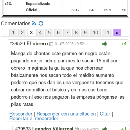
+2%
Especializado
Oficial
5817
643
3970
581
Medio Oficial
5375
583
4069
537
Comentarios
Ayudante
4948
569
4223
494
Sereno
Mes
898817
102505
603810
89881
1
2
3
4
5
6
7
8
9
10
11
»
Junio
Oficial
Hora
6666
733
3568
666
+2,1%
Especializado
#39520
El obrero
+4
01-07-2025 19:52
Oficial
5703
631
3892
570
Manga de chantas este gremio en negro están
Medio Oficial
5270
572
3989
527
pagando mejor hdmp por mes te sacan 15 mil por
Ayudante
4851
558
4140
485
Sereno
Mes
881193
100495
591971
88119
obrero imagínate la guita que nos chorrean
Acuerdo Marzo 2026
básicamente nos sacan todo el maldito aumento
(más Suma No Remunerativa que 
pedorro qué nos dan es una vergüenza tenemos que
cobrar un millón el básico y es más ese bono
Mayo
Oficial
Hora
6119
673
3275
611
+1,8%
Especializado
pedorro ni eso nos pagaron la empresa pónganse las
Oficial
5235
579
3573
523
pilas ratas
Medio Oficial
4837
525
3662
483
Responder
|
Responder con una citación
|
Citar
|
Ayudante
4452
512
3800
445
Reportar al moderador
Sereno
Mes
808877
92247
543390
80887
Abril
Oficial
Hora
6011
661
3217
601
#39533
Leandro Villarreal
+1
02-07-2025