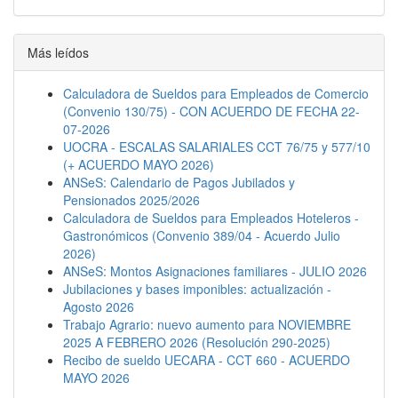
Oficial
232,82
25,75
158,91
232,8
Descanso semanal
Medio Oficial
214,67
23,29
162,50
214,6
Embargos
Ayudante
197,07
22,67
168,19
197,0
Más leídos
Sereno
Mes
35757,26
4077,90
24021,12
35757,2
Nov 20
Oficial
Hora
256,81
28,25
137,44
256,8
Calculadora de Sueldos para Empleados de Comercio
( 25% )
Especial
(Convenio 130/75) - CON ACUERDO DE FECHA 22-
Oficial
218,82
24,20
149,35
218,8
07-2026
Medio Oficial
201,75
21,89
152,73
201,7
UOCRA - ESCALAS SALARIALES CCT 76/75 y 577/10
Ayudante
185,22
21,31
158,08
185,2
(+ ACUERDO MAYO 2026)
Sereno
Mes
33606,44
3832,61
22576,24
33606,4
ANSeS: Calendario de Pagos Jubilados y
Acuerdo Enero 2020
Pensionados 2025/2026
feb 20
Oficial
Hora
205,45
22,60
109,95
205,4
Calculadora de Sueldos para Empleados Hoteleros -
( 4%+ )
Especial
Gastronómicos (Convenio 389/04 - Acuerdo Julio
Oficial
175,06
19,36
119,48
175,0
2026)
Medio Oficial
161,40
17,51
122,18
161,4
ANSeS: Montos Asignaciones familiares - JULIO 2026
Ayudante
148,17
17,05
126,46
148,1
Jubilaciones y bases imponibles: actualización -
Agosto 2026
Sereno
Mes
26885,15
3066,09
18060,99
26885,1
Trabajo Agrario: nuevo aumento para NOVIEMBRE
ene 20
Oficial
Hora
197,55
21,73
105,73
197,5
( 37,43%
Especial
2025 A FEBRERO 2026 (Resolución 290-2025)
s/abril )
Recibo de sueldo UECARA - CCT 660 - ACUERDO
Oficial
168,32
18,62
114,89
168,3
MAYO 2026
Medio Oficial
155,20
16,84
117,48
155,2