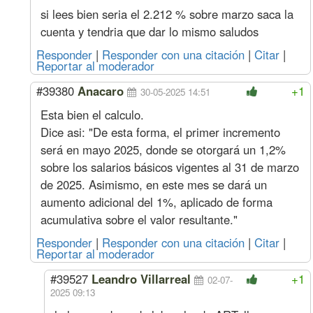
si lees bien seria el 2.212 % sobre marzo saca la
Acuerdo Abril 2023
Jun. 23
Oficial
Hora
1052
116
563
105
cuenta y tendria que dar lo mismo saludos
(22%
Especializado
s/mar)
Responder
|
Responder con una citación
|
Citar
|
Oficial
897
99
612
89
Reportar al moderador
Medio Oficial
827
90
626
82
Ayudante
759
87
648
75
#39380
Anacaro
+1
30-05-2025 14:51
Sereno
Mes
137720
15706
92518
13772
Esta bien el calculo.
May. 23
Oficial
Hora
1018
112
545
101
(18%
Especializado
Dice asi: "De esta forma, el primer incremento
s/mar
)
Oficial
867
96
592
86
será en mayo 2025, donde se otorgará un 1,2%
Medio Oficial
800
87
605
80
sobre los salarios básicos vigentes al 31 de marzo
Ayudante
734
84
627
73
de 2025. Asimismo, en este mes se dará un
Sereno
Mes
133205
15191
89485
13320
aumento adicional del 1%, aplicado de forma
Abr. 23
Oficial
Hora
949
104
508
94
acumulativa sobre el valor resultante."
(10%
Especializado
s/mar
)
Oficial
809
89
552
80
Responder
|
Responder con una citación
|
Citar
|
Medio Oficial
745
81
564
74
Reportar al moderador
Ayudante
684
79
584
68
#39527
Leandro Villarreal
+1
Sereno
Mes
124174
14161
83418
12417
02-07-
2025 09:13
Acuerdos Mayo, Septiembre y Diciembre 2022
Mar. 23
Oficial
Hora
863
95
462
86