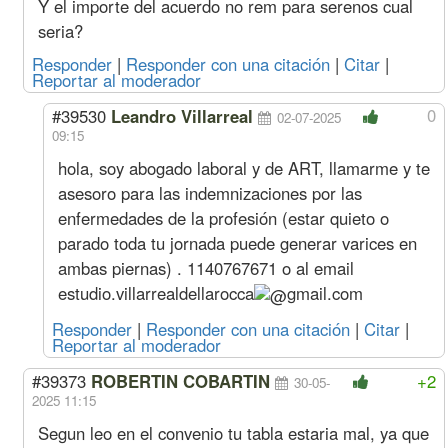
Y el importe del acuerdo no rem para serenos cual
s/dic)
Oficial
1923
213
1312
192
seria?
Medio Oficial
1773
192
1342
177
Responder
|
Responder con una citación
|
Citar
|
Ayudante
1628
187
1389
162
Reportar al moderador
Sereno
Mes
295316
33679
198388
29531
Acuerdo Octubre 2023
0
#39530
Leandro Villarreal
02-07-2025
Dic. 23
Oficial
Hora
1881
207
1006
188
09:15
(11%
Especializado
s/nov)
hola, soy abogado laboral y de ART, llamarme y te
Oficial
1602
177
1094
160
asesoro para las indemnizaciones por las
Medio Oficial
1477
160
1118
147
Ayudante
1356
156
1158
135
enfermedades de la profesión (estar quieto o
Sereno
Mes
246097
28066
165323
24609
parado toda tu jornada puede generar varices en
Nov. 23
Oficial
Hora
1694
186
907
169
ambas piernas) . 1140767671 o al email
(11%
Especializado
estudio.villarrealdellarocca
gmail.com
s/oct)
Oficial
1444
160
985
144
Medio Oficial
1331
144
1008
133
Responder
|
Responder con una citación
|
Citar
|
Ayudante
1222
141
1043
122
Reportar al moderador
Sereno
Mes
221709
25285
148940
22170
#39373
ROBERTIN COBARTIN
+2
30-05-
Oct. 23
Oficial
Hora
1526
168
817
152
2025 11:15
(12%
Especializado
s/sep)
Oficial
1301
144
888
130
Segun leo en el convenio tu tabla estaria mal, ya que
Medio Oficial
1199
130
908
119