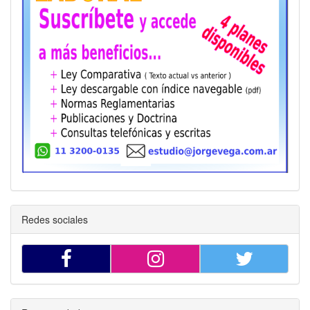
Ayudante
303,49
34,92
259,02
303,4
Sereno
Mes
55066,17
6279,96
36992,52
55066,1
Febrero
Oficial
Hora
398,39
43,83
213,22
398,3
( 45,8% )
especial
Oficial
339,46
37,54
231,69
339,4
Medio oficial
312,98
33,95
236,93
312,9
Ayudante
287,33
33,06
245,23
287,3
Sereno
Mes
52134,08
5945,57
35022,79
52134,0
Enero
Oficial
Hora
379,81
41,78
203,27
379,8
( 39% )
especial
Oficial
323,63
35,79
220,88
323,6
Medio oficial
298,39
32,37
225,88
298,3
Ayudante
273,93
31,51
233,79
273,9
Sereno
Mes
49702,58
5668,28
33389,36
49702,5
Octubre
Oficial
Hora
366,15
40,28
195,96
366,1
Redes sociales
( 34% )
especial
Oficial
311,99
34,5
212,94
311,9
Medio oficial
287,65
31,21
217,75
287,6
Ayudante
264,08
30,38
225,38
264,0
Sereno
Mes
47914,72
5464,38
32188,3
47914,7
Septiembre
Oficial
Hora
347,02
38,17
185,72
347,0