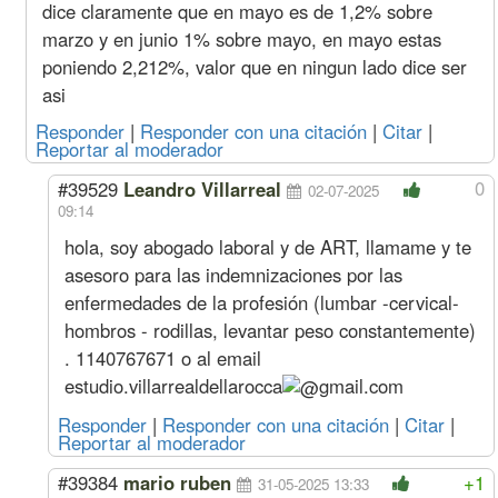
dice claramente que en mayo es de 1,2% sobre
Ayudante
1101
127
940
110
marzo y en junio 1% sobre mayo, en mayo estas
Sereno
Mes
199737
22779
134180
19973
poniendo 2,212%, valor que en ningun lado dice ser
Acuerdo Junio 2023
asi
Sep. 23
Oficial
Hora
1363
150
729
136
(8%
Especializado
Responder
|
Responder con una citación
|
Citar
|
s/ago)
Oficial
1161
128
793
116
Reportar al moderador
Medio Oficial
1071
116
810
107
0
#39529
Leandro Villarreal
Ayudante
983
113
839
98
02-07-2025
09:14
Sereno
Mes
178337
20338
119804
17833
Ago. 23
Oficial
Hora
1262
139
675
126
hola, soy abogado laboral y de ART, llamame y te
(9%
Especializado
asesoro para las indemnizaciones por las
s/jul)
Oficial
1075
119
734
107
enfermedades de la profesión (lumbar -cervical-
Medio Oficial
991
108
750
99
hombros - rodillas, levantar peso constantemente)
Ayudante
910
105
777
91
Sereno
Mes
165127
18832
110929
16512
. 1140767671 o al email
Jul. 23
Oficial
Hora
1158
127
620
115
estudio.villarrealdellarocca
gmail.com
(10%
Especializado
s/jun)
Oficial
986
109
673
98
Responder
|
Responder con una citación
|
Citar
|
Reportar al moderador
Medio Oficial
909
99
688
90
Ayudante
835
96
713
83
#39384
mario ruben
+1
31-05-2025 13:33
Sereno
Mes
151493
17277
101770
15149