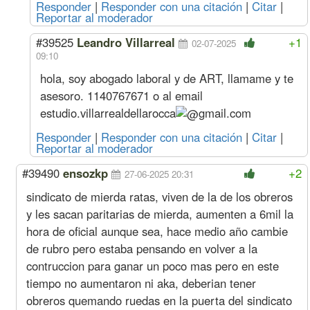
Responder
|
Responder con una citación
|
Citar
|
Sereno
Mes
661260
75413
444223
66126
Reportar al moderador
Julio
Oficial
Hora
4948
544
2648
494
(1,1%
Especializado
#39525
Leandro Villarreal
+1
02-07-2025
s/jun)
Oficial
4233
468
2889
423
09:10
Medio Oficial
3912
424
2961
391
hola, soy abogado laboral y de ART, llamame y te
Ayudante
3600
414
3073
360
asesoro. 1140767671 o al email
Sereno
Mes
654065
74592
439390
65406
estudio.villarrealdellarocca
gmail.com
Acuerdo Mayo 2025
(más Suma No Remunerativa que 
Responder
|
Responder con una citación
|
Citar
|
Reportar al moderador
Junio
Oficial
Hora
4894
538
2619
489
(1%
Especializado
#39490
ensozkp
+2
27-06-2025 20:31
s/may)
Oficial
4187
463
2858
418
sindicato de mierda ratas, viven de la de los obreros
Medio Oficial
3869
420
2929
386
y les sacan paritarias de mierda, aumenten a 6mil la
Ayudante
3561
410
3039
356
hora de oficial aunque sea, hace medio año cambie
Sereno
Mes
646949
73781
434609
64694
Mayo
Oficial
Hora
4846
533
2593
484
de rubro pero estaba pensando en volver a la
(2,212%
Especializado
contruccion para ganar un poco mas pero en este
s/mar)
Oficial
4145
458
2829
414
tiempo no aumentaron ni aka, deberian tener
Medio Oficial
3831
416
2900
383
obreros quemando ruedas en la puerta del sindicato
Ayudante
3526
406
3009
352