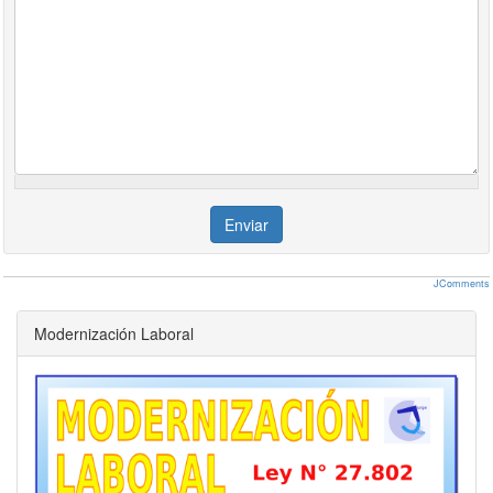
Oficial
459
51
313
45
Medio Oficial
423
46
320
42
Ayudante
388
45
332
38
Sereno
Mes
70485
8038
47350
7048
Jun 22
Oficial
Hora
505
56
270
50
( 20% )
Especializado
Oficial
430
48
294
43
Medio Oficial
397
43
300
39
Ayudante
364
42
311
36
Sereno
Mes
66079
7536
44391
6607
Enviar
May 22
Oficial
Hora
463
51
248
46
( 10% )
Especializado
Oficial
394
44
269
39
JComments
Medio Oficial
364
39
275
36
Modernización Laboral
Ayudante
334
38
285
33
Sereno
Mes
60573
6908
40692
6057
Acuerdos Agosto/21 y Febrero/22
Marzo
Hora
420,80
46,29
225,21
420,8
Oficial
( 54% )
especial
358,55
39,65
244,72
358,5
Oficial
330,59
35,86
250,25
330,5
Medio oficial