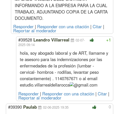
May. 24
Oficial
Hora
3255
358
1742
325
INFORMANDO A LA EMPRESA PARA LA CUAL
(11%
Especializado
s/abr)
Oficial
2774
307
1893
277
TRABAJO, ADJUNTANDO COPIA DE LA CARTA
Medio Oficial
2558
277
1936
255
DOCUMENTO.
Ayudante
2348
270
2004
234
Responder
|
Responder con una citación
|
Citar
|
Sereno
Mes
426010
48584
286186
42601
Reportar al moderador
Abr. 24
Oficial
Hora
2933
323
1570
293
(14%
Especializado
#39528
Leandro Villarreal
+1
02-07-
s/mar)
Oficial
2499
276
1706
249
2025 09:14
Medio Oficial
2304
250
1744
230
hola, soy abogado laboral y de ART, llamame y
Ayudante
2115
243
1805
211
te asesoro para las indemnizaciones por las
Sereno
Mes
383792
43769
257825
38379
enfermedades de la profesión (lumbar -
Acuerdo Febrero 2024 (A pagar junto 1ra quincena Marzo)
Feb. 24
Oficial
Hora
2573
283
1377
257
cervical- hombros - rodillas, levantar peso
(14%
Especializado
constantemente) . 1140767671 o al email
s/ene)
Oficial
2192
242
1496
219
estudio.villarrealdellarocca
gmail.com
Medio Oficial
2021
219
1530
202
Ayudante
1855
213
1584
185
Responder
|
Responder con una citación
|
Citar
|
Reportar al moderador
Sereno
Mes
336660
38394
226163
33666
Acuerdo Enero 2024
0
#39390
Paulab
02-06-2025 19:35
Ene. 24
Oficial
Hora
2257
248
1208
225
(20%
Especializado