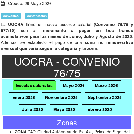
Creado: 29 Mayo 2026
Convenios
Construcción
La
UOCRA
firmó un nuevo acuerdo salarial (
Convenio 76/75 y
577/10
) con un
incremento a pagar en tres tramos
acumulativos
para los meses de Junio, Julio y Agosto de 2026
.
Además, se estableció el pago de una
suma no remunerativa
mensual que varía según la categoría y la zona
.
UOCRA - CONVENIO
76/75
Escalas salariales
Mayo 2026
Marzo 2026
Enero 2026
Noviembre 2025
Septiembre 2025
Julio 2025
Mayo 2025
Febrero 2025
Zonas
Noviembre 2024
Agosto 2024
Abril 2024
ZONA "A"
: Ciudad Autónoma de Bs. As., Pcias. de Stgo. del
Febrero 2024
Enero 2024
Octubre 2023