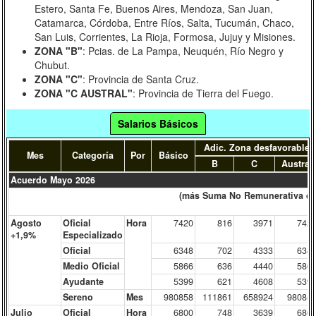
Estero, Santa Fe, Buenos Aires, Mendoza, San Juan,
Catamarca, Córdoba, Entre Ríos, Salta, Tucumán, Chaco,
Junio 2023
Abril 2023
Diciembre 2022
San Luis, Corrientes, La Rioja, Formosa, Jujuy y Misiones.
ZONA "B"
: Pcias. de La Pampa, Neuquén, Río Negro y
Septiembre 2022
Mayo 2022
Febrero 2022
Chubut.
ZONA "C"
: Provincia de Santa Cruz.
Agosto 2021
Abril 2021
Noviembre 2020
ZONA "C AUSTRAL"
: Provincia de Tierra del Fuego.
Enero 2020
Acuerdos 2019
Salarios Básicos
Acuerdo 2018 + Bono $ 5.000
Gatillo mar-18
Adic. Zona desfavorable
Mes
Categoría
Por
Básico
B
C
Austral
Acuerdo 2017
Acuerdo 2016
Anteriores
Acuerdo Mayo 2026
(más Suma No Remunerativa que 
Agosto
Oficial
Hora
7420
816
3971
742
+1,9%
Especializado
Oficial
6348
702
4333
634
Medio Oficial
5866
636
4440
586
Ayudante
5399
621
4608
539
Sereno
Mes
980858
111861
658924
98085
Julio
Oficial
Hora
6800
748
3639
680