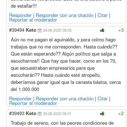
(2%
Especializado
de estallar!!!
s/Dic)
Oficial
4596
508
3137
459
Medio Oficial
4248
461
3215
424
Responder
|
Responder con una citación
|
Citar
|
Reportar al moderador
Ayudante
3910
450
3337
391
Sereno
Mes
710248
80999
477132
71024
#39494
Keto
+3
29-06-2025 09:05
Acuerdo Noviembre 2025
(más Suma No Remunerativa que 
Aún no me pagan el aguinaldo, y para colmo hago
ver
trabajos que no me corresponden. Hasta cuándo??
Diciembre
Oficial
Hora
5268
579
2819
526
Que están esperando?? Algún político que salga a
(1,3%
Especializado
s/nov)
escucharnos!! Que hay que hacer, como en los 70,
Oficial
4506
498
3076
450
Medio Oficial
4164
452
3152
416
que secuestraban empresarios para que
Ayudante
3833
441
3271
383
escucharán?? Hasta cuándo esté atropello,
Sereno
Mes
696321
79411
467777
69632
deberíamos ganar igual que la canasta básica, cerca
Noviembre
Oficial
Hora
5200
572
2783
520
del 1.000.000
(1,4%
Especializado
s/oct)
Oficial
4449
492
3036
444
Responder
|
Responder con una citación
|
Citar
|
Reportar al moderador
Medio Oficial
4111
446
3112
411
Ayudante
3784
435
3229
378
#39493
Keto
+2
29-06-2025 09:01
Sereno
Mes
687385
78392
461774
68738
Acuerdo Septiembre 2025
Trabajo de sereno, con las peores condiciones de