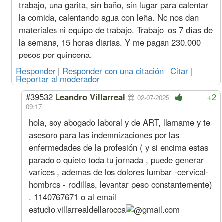
(más Suma No Remunerativa que 
trabajo, una garita, sin baño, sin lugar para calentar
ver 
la comida, calentando agua con leña. No nos dan
Octubre
Oficial
Hora
5128
564
2745
512
materiales ni equipo de trabajo. Trabajo los 7 días de
(1,2%
Especializado
s/sep)
Oficial
4387
485
2994
438
la semana, 15 horas diarias. Y me pagan 230.000
Medio Oficial
4054
440
3069
405
pesos por quincena.
Ayudante
3731
429
3185
373
Responder
|
Responder con una citación
|
Citar
|
Sereno
Mes
677895
77310
455398
67789
Reportar al moderador
Septiembre
Oficial
Hora
5067
557
2712
506
(1,3%
Especializado
#39532
Leandro Villarreal
+2
02-07-2025
s/ago)
Oficial
4335
479
2959
433
09:17
Medio Oficial
4006
435
3033
400
hola, soy abogado laboral y de ART, llamame y te
Ayudante
3687
424
3147
368
asesoro para las indemnizaciones por las
Sereno
Mes
669856
76393
449998
66985
enfermedades de la profesión ( y si encima estas
Acuerdo Julio 2025
parado o quieto toda tu jornada , puede generar
(más Suma No Remunerativa que 
varices , ademas de los dolores lumbar -cervical-
Agosto
Oficial
Hora
5002
550
2677
500
hombros - rodillas, levantar peso constantemente)
(1,1%
Especializado
s/jul)
. 1140767671 o al email
Oficial
4279
473
2921
427
estudio.villarrealdellarocca
gmail.com
Medio Oficial
3955
429
2994
395
Ayudante
3640
419
3107
364