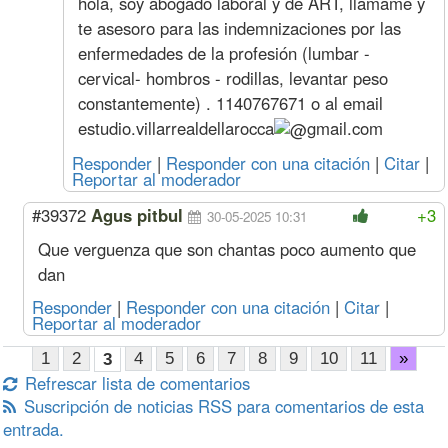
hola, soy abogado laboral y de ART, llamame y
( 105% )
Especializado
te asesoro para las indemnizaciones por las
Oficial
735
81
502
73
enfermedades de la profesión (lumbar -
Medio Oficial
678
74
513
67
cervical- hombros - rodillas, levantar peso
Ayudante
622
72
531
62
constantemente) . 1140767671 o al email
Sereno
Mes
112886
12874
75835
11288
Feb. 23
Oficial
Hora
842
93
450
84
estudio.villarrealdellarocca
gmail.com
( 100% )
Especializado
Responder
|
Responder con una citación
|
Citar
|
Oficial
717
79
489
71
Reportar al moderador
Medio Oficial
661
72
501
66
Ayudante
607
70
518
60
#39372
Agus pitbul
+3
30-05-2025 10:31
Sereno
Mes
110132
12560
73985
11013
Que verguenza que son chantas poco aumento que
Ene. 23
Oficial
Hora
787
87
421
78
( 87% )
Especializado
dan
Oficial
670
74
458
67
Responder
|
Responder con una citación
|
Citar
|
Medio Oficial
618
67
468
61
Reportar al moderador
Ayudante
568
65
484
56
Sereno
Mes
102974
11744
69176
10297
1
2
4
5
6
7
8
9
10
11
»
3
Dic. 22
Oficial
Hora
732
81
392
73
Refrescar lista de comentarios
( 74% )
Especializado
Suscripción de noticias RSS para comentarios de esta
Oficial
624
69
426
62
entrada.
Medio Oficial
575
62
435
57