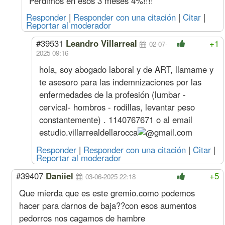
Perdimos en esos 3 meses 4%!!!!
Sereno
Mes
591307
67435
397230
59130
Acuerdo Noviembre 2024
Responder
|
Responder con una citación
|
Citar
|
Reportar al moderador
(más bono 
6 cuotas de $ 25.000, junto a las q
#39531
Leandro Villarreal
+1
02-07-
Diciembre
Oficial
Hora
4439
488
2376
443
2025 09:16
(4%
Especializado
s/nov)
Oficial
3782
418
2581
378
hola, soy abogado laboral y de ART, llamame y
Medio Oficial
3487
378
2640
348
te asesoro para las indemnizaciones por las
Ayudante
3201
368
2732
320
enfermedades de la profesión (lumbar -
Sereno
Mes
580851
66243
390206
58085
cervical- hombros - rodillas, levantar peso
Noviembre
Oficial
Hora
4268
469
2284
426
(4%
Especializado
constantemente) . 1140767671 o al email
s/oct)
Oficial
3637
402
2482
363
estudio.villarrealdellarocca
gmail.com
Medio Oficial
3353
364
2538
335
Responder
|
Responder con una citación
|
Citar
|
Ayudante
3078
354
2627
307
Reportar al moderador
Sereno
Mes
558511
63695
375198
55851
Octubre
Oficial
Hora
4104
451
2196
410
#39407
Daniiel
+5
03-06-2025 22:18
(4%
Especializado
s/sep)
Que mierda que es este gremio.como podemos
Oficial
3497
387
2387
349
Medio Oficial
3224
350
2441
322
hacer para darnos de baja??con esos aumentos
Ayudante
2960
341
2526
296
pedorros nos cagamos de hambre