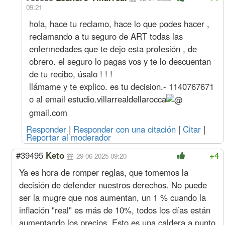
+1,9%
Especializado
09:21
Oficial
5142
569
3510
514
hola, hace tu reclamo, hace lo que podes hacer ,
Medio Oficial
4752
515
3597
475
reclamando a tu seguro de ART todas las
Ayudante
4374
503
3733
437
enfermedades que te dejo esta profesión , de
Sereno
Mes
794575
90616
533782
79457
Marzo
Oficial
Hora
5579
614
2986
557
obrero. el seguro lo pagas vos y te lo descuentan
+2%
Especializado
de tu recibo, úsalo ! ! !
Oficial
4773
528
3258
477
llámame y te explico. es tu decision.- 1140767671
Medio Oficial
4411
478
3339
441
o al email
estudio.villarrealdellarocca
Ayudante
4060
467
3465
406
gmail.com
Sereno
Mes
737493
84107
495435
73749
Acuerdo Enero 2026
Responder
|
Responder con una citación
|
Citar
|
(más Suma No Remunerativa que 
Reportar al moderador
#39495
Keto
+4
Febrero
Oficial
Hora
5470
602
2927
547
29-06-2025 09:20
(1,8%
Especializado
Ya es hora de romper reglas, que tomemos la
s/Ene)
Oficial
4679
518
3194
467
decisión de defender nuestros derechos. No puede
Medio Oficial
4324
469
3273
432
Ayudante
3980
458
3397
398
ser la mugre que nos aumentan, un 1 % cuando la
Sereno
Mes
723032
82457
485721
72303
inflación "real" es más de 10%, todos los días están
Enero
Oficial
Hora
5373
591
2876
537
aumentando los precios. Esto es una caldera a punto