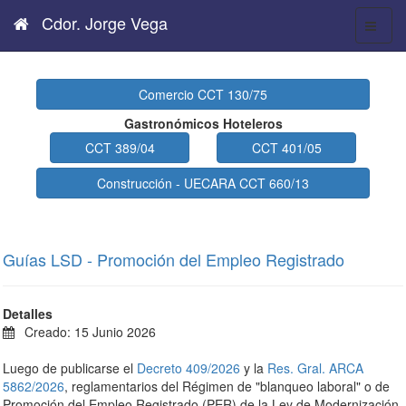
Cdor. Jorge Vega
Comercio CCT 130/75
Gastronómicos Hoteleros
CCT 389/04
CCT 401/05
Construcción - UECARA CCT 660/13
Guías LSD - Promoción del Empleo Registrado
Detalles
Creado: 15 Junio 2026
Luego de publicarse el
Decreto 409/2026
y la
Res. Gral. ARCA
5862/2026
, reglamentarios del Régimen de "blanqueo laboral" o de
Promoción del Empleo Registrado (PER) de la Ley de Modernización