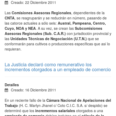
Creado: 22 Diciembre 2011
Las
Comisiones Asesoras Regionales
, dependientes de la
CNTA
, se reagruparán y se reducirán en número, pasando de
las catorce actuales a sólo seis:
Austral, Pampeana, Centro,
Cuyo, NOA y NEA
. A su vez, se crean las
Subcomisiones
Asesoras Regionales (Sub. C.A.R.)
con jurisdicción provincial y
las
Unidades Técnicas de Negociación (U.T.N.)
que se
conformarán para cultivos o producciones específicas que así lo
requieran.
La Justicia declaró como remunerativo los
incrementos otorgados a un empleado de comercio
Detalles
Creado: 16 Diciembre 2011
En un reciente fallo de la
Cámara Nacional de Apelaciones del
Trabajo
(H. C. Marlyn Jhanel c/ Coto C.I.C. S.A. s/ despido) se
determinó que los
incrementos salariales
otorgados a una
empleada de comercio
debían incluirse en el
cálculo de la